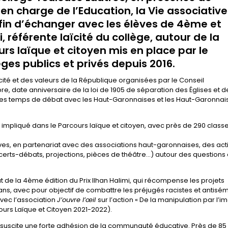
en charge de l’Education, la Vie associative
afin d’échanger avec les élèves de 4ème et
référente laïcité du collège, autour de la
urs laïque et citoyen mis en place par le
ges publics et privés depuis 2016.
aïcité et des valeurs de la République organisées par le Conseil
, date anniversaire de la loi de 1905 de séparation des Églises et d
des temps de débat avec les Haut-Garonnaises et les Haut-Garonnais
 impliqué dans le Parcours laïque et citoyen, avec près de 290 class
èves, en partenariat avec des associations haut-garonnaises, des act
oncerts-débats, projections, pièces de théâtre…) autour des questions
t de la 4ème édition du Prix Ilhan Halimi, qui récompense les projets
ans, avec pour objectif de combattre les préjugés racistes et antisém
vec l’association
J’ouvre l’œil
sur l’action « De la manipulation par l’
cours Laïque et Citoyen 2021-2022).
en suscite une forte adhésion de la communauté éducative. Près de 85