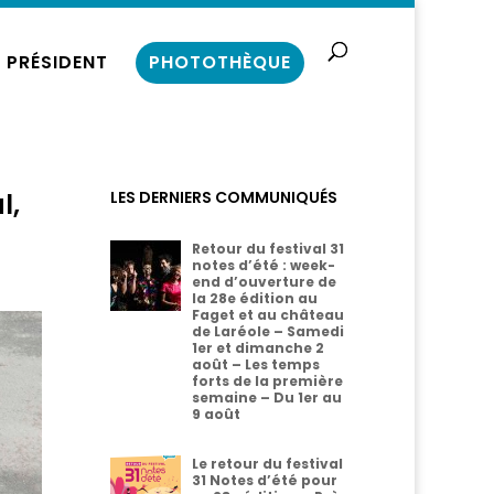
 PRÉSIDENT
PHOTOTHÈQUE
l,
LES DERNIERS COMMUNIQUÉS
Retour du festival 31
notes d’été : week-
end d’ouverture de
la 28e édition au
Faget et au château
de Laréole – Samedi
1er et dimanche 2
août – Les temps
forts de la première
semaine – Du 1er au
9 août
Le retour du festival
31 Notes d’été pour