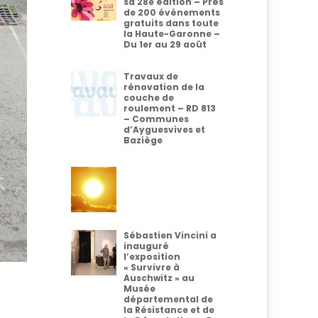
sa 28e édition – Près
de 200 événements
gratuits dans toute
la Haute-Garonne –
Du 1er au 29 août
Travaux de
rénovation de la
couche de
roulement – RD 813
– Communes
d’Ayguesvives et
Baziège
Sébastien Vincini a
inauguré
l’exposition
« Survivre à
Auschwitz » au
Musée
départemental de
la Résistance et de