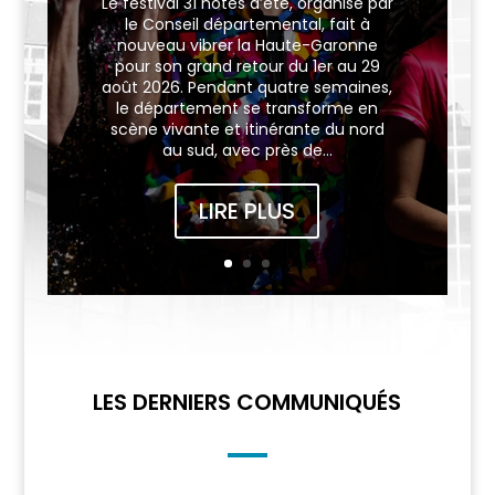
Le festival 31 notes d’été, organisé par
le Conseil départemental, fait à
nouveau vibrer la Haute-Garonne
pour son grand retour du 1er au 29
août 2026. Pendant quatre semaines,
le département se transforme en
scène vivante et itinérante du nord
au sud, avec près de...
LIRE PLUS
LES DERNIERS COMMUNIQUÉS