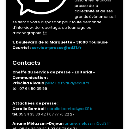
assure les relations
presse de la
collectivité et de ses
grands événements. Il
se tient à votre disposition pour toute demande
d'interview, de reportage, de tournage ou
d’iconographie. 
1, boulevard de la Marquette - 31090 Toulouse
Courriel :
service-presse@cd31.fr
Contacts
Cheffe du service de presse - Editorial -
Communication :
Priscilla Rivaud
priscilla.rivaud@cd31.fr
tél.
07 64 50 05 56
Attachées de presse :
Coralie Bombail
coralie.bombail@cd31.fr
tél. 05 34 33 30 42 / 07 77 70 22 27
Ariane Mélazzini-Déjean
ariane.melazzini@cd31.fr
tél. 05 34 33 30 32 / 07 85 72 94 74