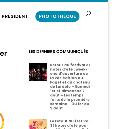
 PRÉSIDENT
PHOTOTHÈQUE
ier
LES DERNIERS COMMUNIQUÉS
Retour du festival 31
notes d’été : week-
end d’ouverture de
la 28e édition au
Faget et au château
de Laréole – Samedi
1er et dimanche 2
août – Les temps
forts de la première
semaine – Du 1er au
9 août
Le retour du festival
31 Notes d’été pour