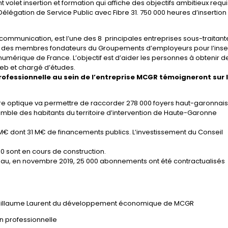
olet insertion et formation qui affiche des objectifs ambitieux requi
égation de Service Public avec Fibre 31. 750 000 heures d’insertion
écommunication, est l’une des 8 principales entreprises sous-traitan
un des membres fondateurs du Groupements d’employeurs pour l’inse
 numérique de France. L’objectif est d’aider les personnes à obtenir d
web et chargé d’études.
 professionnelle au sein de l’entreprise MCGR témoigneront sur 
e optique va permettre de raccorder 278 000 foyers haut-garonnais 
ensemble des habitants du territoire d’intervention de Haute-Garonne
M€ dont 31 M€ de financements publics. L’investissement du Conseil
00 sont en cours de construction.
eau, en novembre 2019, 25 000 abonnements ont été contractualisés
ar Guillaume Laurent du développement économique de MCGR
n professionnelle