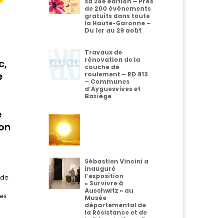
sa 28e édition – Près
de 200 événements
gratuits dans toute
la Haute-Garonne –
Du 1er au 29 août
Travaux de
rénovation de la
c,
couche de
e
roulement – RD 813
– Communes
d’Ayguesvives et
Baziège
e
ion
Sébastien Vincini a
inauguré
l’exposition
 de
« Survivre à
Auschwitz » au
nes
Musée
départemental de
la Résistance et de