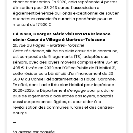
chantier d’insertion. En 2020, cela représente 4 postes
d’insertion pour
33 243
euros. L’association a
également
bénéficié du Fonds exceptionnel de soutien
aux acteurs associatifs
durant la pandémie
pour un
montant de 17 500 €.
> À 15h30, Georges Méric visitera la Résidence
sénior Cœur de Village à Martres-Tolosane
20, rue du Pagès – Martres-Tolosane
Cette résidence, située en plein cœur de la commune,
est composée de 5 logements (T3), adaptés aux
séniors, avec des loyers moyens compris entre 354 et
405 €. Livrée en 2020 par l’Office Public de l’Habitat 31,
cette résidence a bénéficié d’un financement de 23
500 € du Conseil département de la Haute-Garonne.
En effet, dans l’acte II du plan Habitat pour la période
2020-2025, le Département s’engage pour produire
plus de logements à bas et très bas loyers, adaptés
aussi aux personnes âgées, et pour aider à la
revitalisation des communes rurales et des centres-
bourgs.
—
La presse est conviée