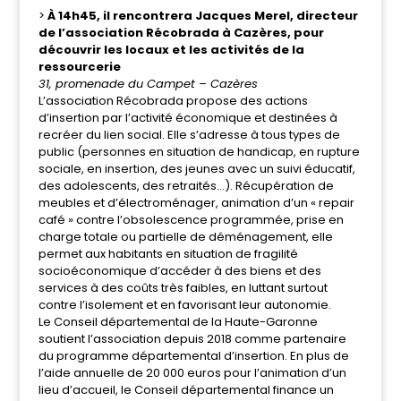
>
À 14h45, il rencontrera Jacques Merel, directeur
de l’association Récobrada à Cazères, pour
découvrir les locaux et les activités de la
ressourcerie
31, promenade du Campet – Cazères
L’association Récobrada propose des actions
d’insertion par l’activité économique et
destinées à
recréer du lien social
. Elle s’adresse à
tous types de
public (personnes en situation de handicap, en rupture
sociale, en insertion, des jeunes avec un suivi éducatif,
des adolescents, des retraités…). Récupération de
meubles et d’électroménager, animation d’un « repair
café »
contre l’obsolescence programmée
, prise en
charge totale ou partielle de déménagement, elle
permet aux habitants en situation de fragilité
socioéconomique d’accéder à des biens et des
services à des coûts très faibles, en luttant surtout
contre l’isolement
et en favorisant leur autonomie
.
L
e Conseil départemental de la Haute-Garonne
soutient l’association
depuis 2018 comme partenaire
du programme départemental d’insertion. En plus de
l’aide annuelle de 20 000 euros pour l’animation d’un
lieu d’accueil, le Conseil départemental finance un