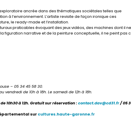
ploratoire ancrée dans des thématiques sociétales telles que
tion à l’environnement. L’artiste revisite de façon ironique ces
ture, le ready-made et l’installation.
raux praticables évoquant des jeux vidéos, des machines dont il n
a figuration narrative et de la peinture conceptuelle, il ne peint pas c
louse – 05 34 45 58 30.
 au vendredi de 10h à 18h. Le samedi de 12h
à 18h.
de 10h30 à 12h. Gratuit sur réservation :
contact.dav@cd31.fr
/ 05 
 départemental sur
cultures.haute-garonne.fr