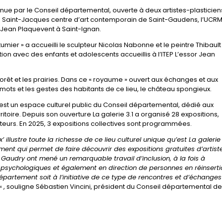
nue par le Conseil départemental, ouverte à deux artistes-plasticien
e Saint-Jacques centre d’art contemporain de Saint-Gaudens, l’UCRM
 Jean Plaquevent à Saint-Ignan.
mier » a accueilli le sculpteur Nicolas Nabonne et le peintre Thibault
on avec des enfants et adolescents accueillis à l’ITEP L’essor Jean
forêt et les prairies. Dans ce « royaume » ouvert aux échanges et aux
 mots et les gestes des habitants de ce lieu, le château spongieux.
1 est un espace culturel public du Conseil départemental, dédié aux
ritoire. Depuis son ouverture La galerie 3.1 a organisé 28 expositions,
isiteurs. En 2025, 3 expositions collectives sont programmées.
illustre toute la richesse de ce lieu culturel unique qu’est La galerie 
nt qui permet de faire découvrir des expositions gratuites d’artist
Gaudry ont mené un remarquable travail d’inclusion, à la fois à
és psychologiques et également en direction de personnes en réinserti
 Département soit à l’initiative de ce type de rencontres et d’échanges
« , souligne Sébastien Vincini, président du Conseil départemental de