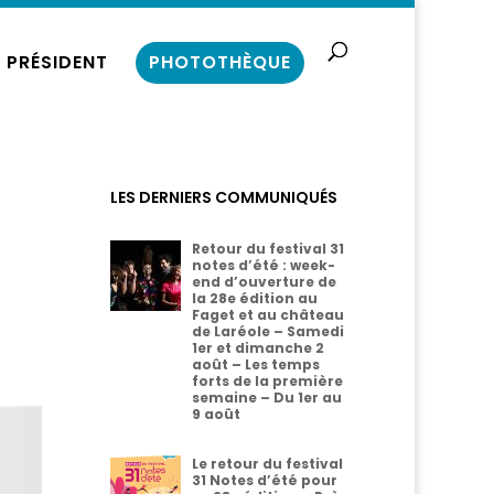
 PRÉSIDENT
PHOTOTHÈQUE
LES DERNIERS COMMUNIQUÉS
Retour du festival 31
notes d’été : week-
end d’ouverture de
la 28e édition au
Faget et au château
de Laréole – Samedi
1er et dimanche 2
août – Les temps
forts de la première
semaine – Du 1er au
9 août
Le retour du festival
31 Notes d’été pour