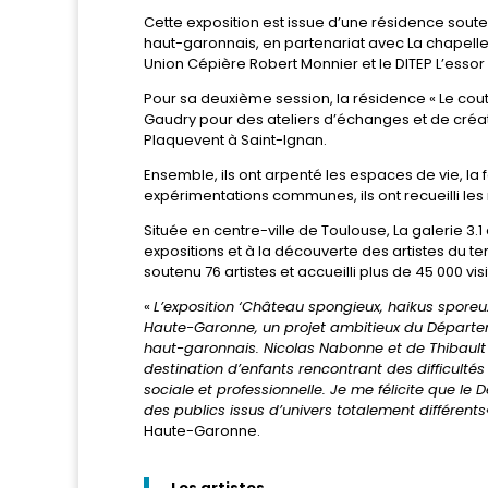
Cette exposition est issue d’une résidence soute
haut-garonnais, en partenariat avec La chapell
Union Cépière Robert Monnier et le DITEP L’essor
Pour sa deuxième session, la résidence « Le coutu
Gaudry pour des ateliers d’échanges et de créati
Plaquevent à Saint-Ignan.
Ensemble, ils ont arpenté les espaces de vie, la 
expérimentations communes, ils ont recueilli les
Située en centre-ville de Toulouse, La galerie 3.
expositions et à la découverte des artistes du ter
soutenu 76 artistes et accueilli plus de 45 000 v
«
L’exposition ‘Château spongieux, haikus sporeux’ 
Haute-Garonne, un projet ambitieux du Départeme
haut-garonnais. Nicolas Nabonne et de Thibault 
destination d’enfants rencontrant des difficult
sociale et professionnelle. Je me félicite que le
des publics issus d’univers totalement différents
Haute-Garonne.
Les artistes