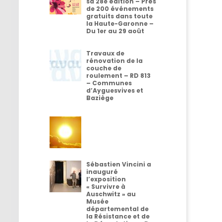
sa 28e édition – Près
de 200 événements
gratuits dans toute
la Haute-Garonne –
Du 1er au 29 août
Travaux de
rénovation de la
couche de
roulement – RD 813
– Communes
d’Ayguesvives et
Baziège
Sébastien Vincini a
inauguré
l’exposition
« Survivre à
Auschwitz » au
Musée
départemental de
la Résistance et de