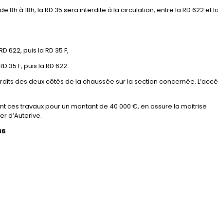
 8h à 18h, la RD 35 sera interdite à la circulation, entre la RD 622 et l
D 622, puis la RD 35 F,
D 35 F, puis la RD 622.
terdits des deux côtés de la chaussée sur la section concernée. L’acc
t ces travaux pour un montant de 40 000 €, en assure Ia maitrise
er d’Auterive.
36