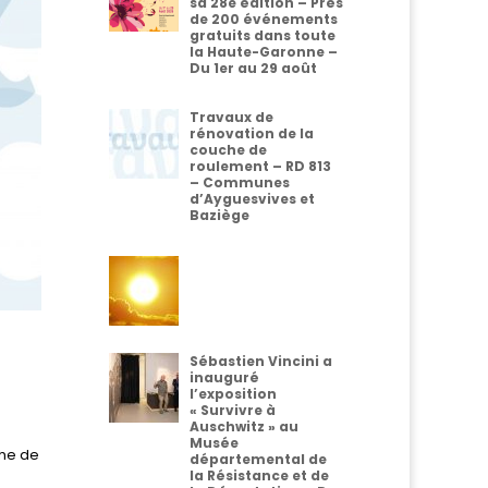
sa 28e édition – Près
de 200 événements
gratuits dans toute
la Haute-Garonne –
Du 1er au 29 août
Travaux de
rénovation de la
couche de
roulement – RD 813
– Communes
d’Ayguesvives et
Baziège
Sébastien Vincini a
inauguré
l’exposition
« Survivre à
Auschwitz » au
Musée
che de
départemental de
la Résistance et de