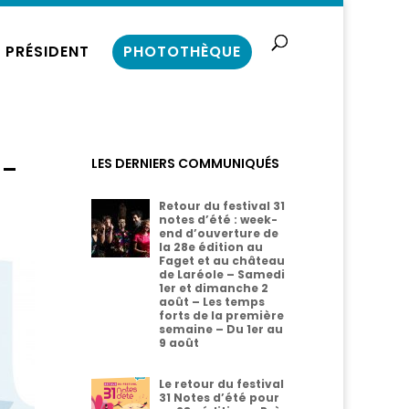
 PRÉSIDENT
PHOTOTHÈQUE
 –
LES DERNIERS COMMUNIQUÉS
Retour du festival 31
notes d’été : week-
end d’ouverture de
la 28e édition au
Faget et au château
de Laréole – Samedi
1er et dimanche 2
août – Les temps
forts de la première
semaine – Du 1er au
9 août
Le retour du festival
31 Notes d’été pour