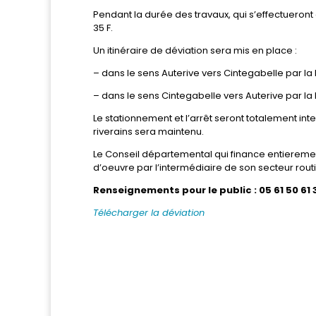
Pendant la durée des travaux, qui s’effectueront de
35 F.
Un itinéraire de déviation sera mis en place :
– dans le sens Auterive vers Cintegabelle par la R
– dans le sens Cintegabelle vers Auterive par la R
Le stationnement et l’arrêt seront totalement in
riverains sera maintenu.
Le Conseil départemental qui finance entieremen
d’oeuvre par l’intermédiaire de son secteur routi
Renseignements pour le public : 05 61 50 61 
Télécharger la déviation