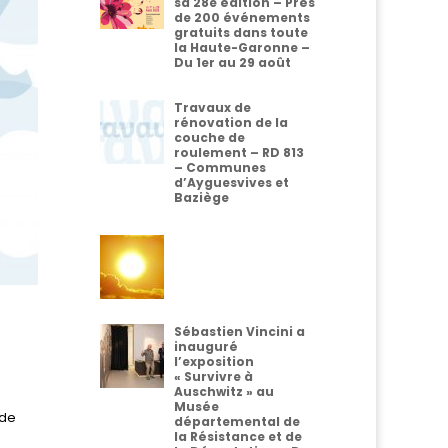
sa 28e édition – Près
de 200 événements
gratuits dans toute
la Haute-Garonne –
Du 1er au 29 août
Travaux de
rénovation de la
couche de
roulement – RD 813
– Communes
d’Ayguesvives et
Baziège
Sébastien Vincini a
inauguré
l’exposition
« Survivre à
Auschwitz » au
Musée
 de
départemental de
la Résistance et de