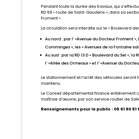
Pendant toute la durée des travaux, qui s’effectue
RD 69 « route de Saint-Gaudens », dans sa section
Froment ».
La circulation sera interdite sur le « Boulevard de
Au nord : par l’ »Avenue du Docteur Froment », 
Comminges », les « Avenues de la Fontaine salée
Au sud : par la RD 13 D « Boulevard du Sel », la R
l’ »Allée des Ormeaux » et l’ »Avenue du Docteu
Le stationnement et l’arrêt des véhicules seront 
maintenu.
Le Conseil départemental finance entièrement c
maîtrise d’œuvre, par son service routier de Sali
Renseignements pour le public : 05 61 90 51 