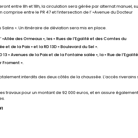
ront entre 8h et 18h, la circulation sera gérée par alternat manuel, su
 comprise entre le PR 47 et l’intersection de l’ »Avenue du Docteur
s Salins ». Un itinéraire de déviation sera mis en place.
l’ »Allée des Ormeaux », les « Rues de l’Egalité et des Comtes du
 et de la Paix » et la RD 13D « Boulevard du Sel ».
D 13 « Avenues de la Paix et de la Fontaine salée », la « Rue de l’Egalité 
r Froment ».
totalement interdits des deux côtés de la chaussée. L’accès riverains
es travaux pour un montant de 92 000 euros, et en assure également
es.
91