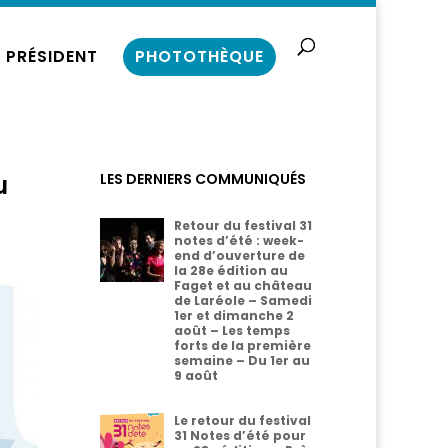
 PRÉSIDENT
PHOTOTHÈQUE
u
LES DERNIERS COMMUNIQUÉS
Retour du festival 31
notes d’été : week-
end d’ouverture de
la 28e édition au
Faget et au château
de Laréole – Samedi
1er et dimanche 2
août – Les temps
forts de la première
semaine – Du 1er au
9 août
Le retour du festival
31 Notes d’été pour