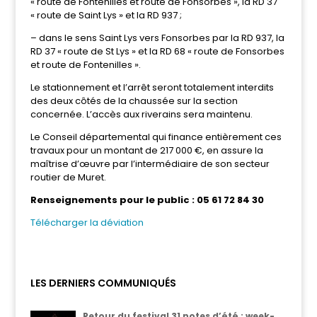
« route de Fontenilles et route de Fonsorbes », la RD 37
« route de Saint Lys » et la RD 937 ;
– dans le sens Saint Lys vers Fonsorbes par la RD 937, la
RD 37 « route de St Lys » et la RD 68 « route de Fonsorbes
et route de Fontenilles ».
Le stationnement et l’arrêt seront totalement interdits
des deux côtés de la chaussée sur la section
concernée. L’accès aux riverains sera maintenu.
Le Conseil départemental qui finance entièrement ces
travaux pour un montant de 217 000 €, en assure Ia
maîtrise d’œuvre par l’intermédiaire de son secteur
routier de Muret.
Renseignements pour le public : 05 61 72 84 30
Télécharger la déviation
LES DERNIERS COMMUNIQUÉS
Retour du festival 31 notes d’été : week-