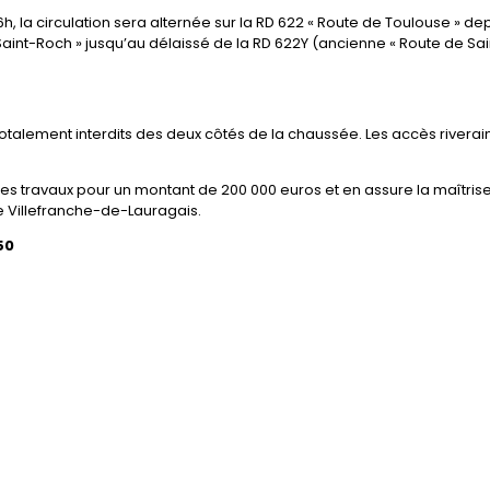
6h, la circulation sera alternée sur la RD 622 « Route de Toulouse » de
 Saint-Roch » jusqu’au délaissé de la RD 622Y (ancienne « Route de Sai
 totalement interdits des deux côtés de la chaussée. Les accès riverai
s travaux pour un montant de 200 000 euros et en assure la maîtris
e Villefranche-de-Lauragais.
50