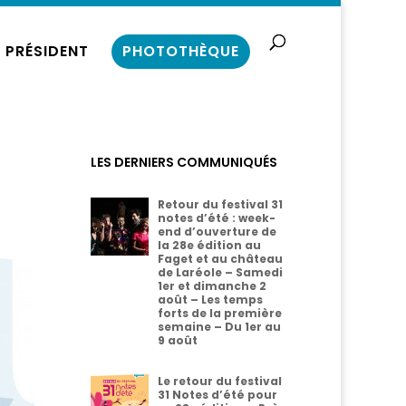
 PRÉSIDENT
PHOTOTHÈQUE
LES DERNIERS COMMUNIQUÉS
Retour du festival 31
notes d’été : week-
end d’ouverture de
la 28e édition au
Faget et au château
de Laréole – Samedi
1er et dimanche 2
août – Les temps
forts de la première
semaine – Du 1er au
9 août
Le retour du festival
31 Notes d’été pour