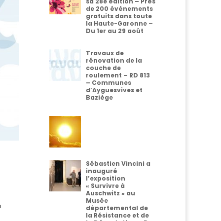
sa 28e édition – Près
de 200 événements
gratuits dans toute
la Haute-Garonne –
Du 1er au 29 août
Travaux de
rénovation de la
couche de
roulement – RD 813
– Communes
d’Ayguesvives et
Baziège
Sébastien Vincini a
inauguré
l’exposition
« Survivre à
Auschwitz » au
Musée
a
départemental de
la Résistance et de