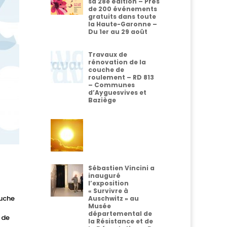
sa 28e édition – Près
de 200 événements
gratuits dans toute
la Haute-Garonne –
Du 1er au 29 août
Travaux de
rénovation de la
couche de
roulement – RD 813
– Communes
d’Ayguesvives et
Baziège
Sébastien Vincini a
inauguré
l’exposition
« Survivre à
ouche
Auschwitz » au
Musée
départemental de
e de
la Résistance et de