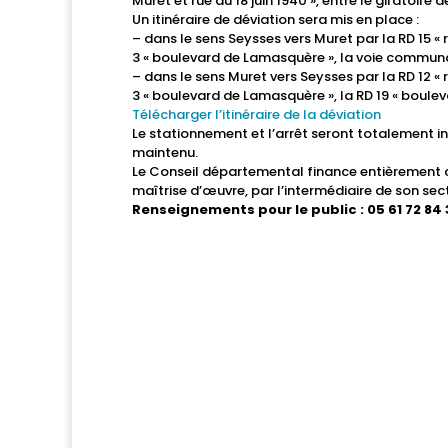
Muret et rue du 18 juin 1940 », entre le giratoire de
Un itinéraire de déviation sera mis en place :
– dans le sens Seysses vers Muret par la RD 15 « 
3 « boulevard de Lamasquère », la voie communale
– dans le sens Muret vers Seysses par la RD 12 « 
3 « boulevard de Lamasquère », la RD 19 « boulev
Télécharger l’itinéraire de la déviation
Le stationnement et l’arrêt seront totalement in
maintenu.
Le Conseil départemental finance entièrement c
maîtrise d’œuvre, par l’intermédiaire de son sec
Renseignements pour le public : 05 61 72 84 