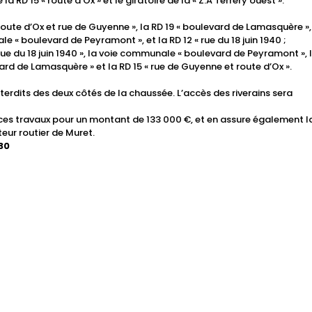
 la RD 15 « route d’Ox » et le giratoire de la « Z.A Terrery ouest ».
route d’Ox et rue de Guyenne », la RD 19 « boulevard de Lamasquère »,
 « boulevard de Peyramont », et la RD 12 « rue du 18 juin 1940 ;
rue du 18 juin 1940 », la voie communale « boulevard de Peyramont », 
ard de Lamasquère » et la RD 15 « rue de Guyenne et route d’Ox ».
terdits des deux côtés de la chaussée. L’accès des riverains sera
es travaux pour un montant de 133 000 €, et en assure également l
teur routier de Muret.
30