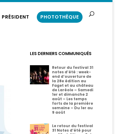
 PRÉSIDENT
PHOTOTHÈQUE
LES DERNIERS COMMUNIQUÉS
Retour du festival 31
notes d’été : week-
end d’ouverture de
la 28e édition au
Faget et au château
de Laréole – Samedi
1er et dimanche 2
août – Les temps
forts de la première
semaine – Du 1er au
9 août
Le retour du festival
31 Notes d’été pour