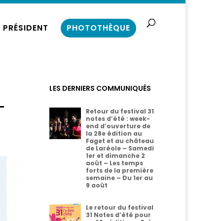
 PRÉSIDENT
PHOTOTHÈQUE
LES DERNIERS COMMUNIQUÉS
-
Retour du festival 31
notes d’été : week-
end d’ouverture de
la 28e édition au
Faget et au château
de Laréole – Samedi
1er et dimanche 2
août – Les temps
forts de la première
semaine – Du 1er au
9 août
Le retour du festival
31 Notes d’été pour