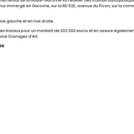
artemental de la Haute-Garonne va réaliser des travaux subaquatiqu
 mur immergé en Garonne, sur la RD 52E, avenue du Picon, sur la co
ive gauche et en rive droite.
es travaux pour un montant de 202 000 euros et en assure égalemen
vice Ouvrages d’Art.
00