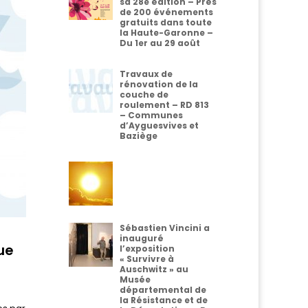
sa 28e édition – Près
de 200 événements
gratuits dans toute
la Haute-Garonne –
Du 1er au 29 août
Travaux de
rénovation de la
couche de
roulement – RD 813
– Communes
d’Ayguesvives et
Baziège
Sébastien Vincini a
inauguré
ue
l’exposition
« Survivre à
Auschwitz » au
Musée
départemental de
la Résistance et de