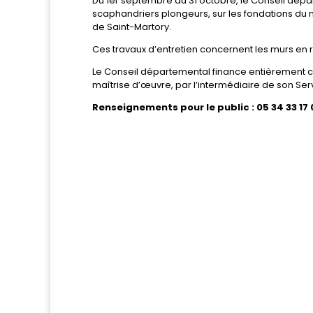
Du 1er septembre au 31 octobre, le Conseil dép
scaphandriers plongeurs, sur les fondations du
de Saint-Martory.
Ces travaux d’entretien concernent les murs en r
Le Conseil départemental finance entièrement c
maîtrise d’œuvre, par l’intermédiaire de son Ser
Renseignements pour le public : 05 34 33 17 