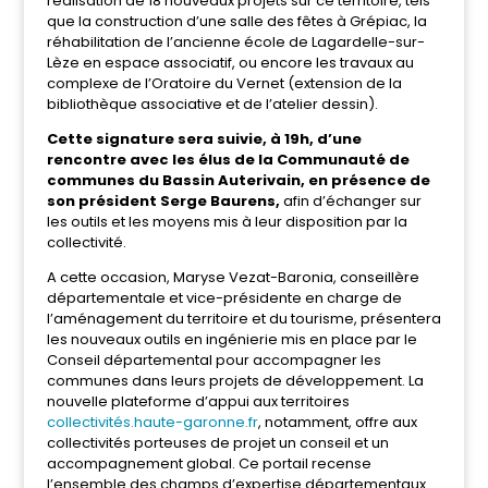
réalisation de 18 nouveaux projets sur ce territoire, tels
que la construction d’une salle des fêtes à Grépiac, la
réhabilitation de l’ancienne école de Lagardelle-sur-
Lèze en espace associatif, ou encore les travaux au
complexe de l’Oratoire du Vernet (extension de la
bibliothèque associative et de l’atelier dessin).
Cette signature sera suivie, à 19h, d’une
rencontre avec les élus de la Communauté de
communes du Bassin Auterivain, en présence de
son président Serge Baurens,
afin d’échanger sur
les outils et les moyens mis à leur disposition par la
collectivité.
A cette occasion, Maryse Vezat-Baronia, conseillère
départementale et vice-présidente en charge de
l’aménagement du territoire et du tourisme, présentera
les nouveaux outils en ingénierie mis en place par le
Conseil départemental pour accompagner les
communes dans leurs projets de développement. La
nouvelle plateforme d’appui aux territoires
collectivités.haute-garonne.fr
, notamment, offre aux
collectivités porteuses de projet un conseil et un
accompagnement global. Ce portail recense
l’ensemble des champs d’expertise départementaux