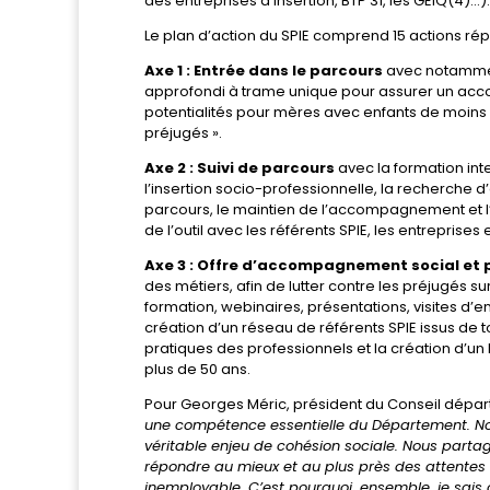
des entreprises d’insertion, BTP 31, les GEIQ(4)…).
Le plan d’action du SPIE comprend 15 actions répa
Axe 1 : Entrée dans le parcours
avec notamment
approfondi à trame unique pour assurer un acco
potentialités pour mères avec enfants de moins d
préjugés ».
Axe 2 : Suivi de parcours
avec la formation inte
l’insertion socio-professionnelle, la recherche d’
parcours, le maintien de l’accompagnement et l
de l’outil avec les référents SPIE, les entrepri
Axe 3 : Offre d’accompagnement social et 
des métiers, afin de lutter contre les préjugés sur 
formation, webinaires, présentations, visites d’e
création d’un réseau de référents SPIE issus de to
pratiques des professionnels et la création d’
plus de 50 ans.
Pour Georges Méric, président du Conseil dépar
une compétence essentielle du Département. No
véritable enjeu de cohésion sociale. Nous partag
répondre au mieux et au plus près des attentes 
inemployable. C’est pourquoi, ensemble, je sais