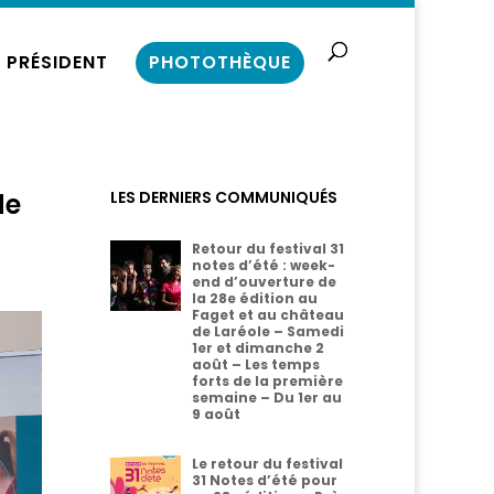
 PRÉSIDENT
PHOTOTHÈQUE
de
LES DERNIERS COMMUNIQUÉS
Retour du festival 31
notes d’été : week-
end d’ouverture de
la 28e édition au
Faget et au château
de Laréole – Samedi
1er et dimanche 2
août – Les temps
forts de la première
semaine – Du 1er au
9 août
Le retour du festival
31 Notes d’été pour