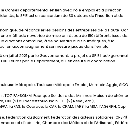
le Conseil départemental en lien avec Pôle emploi et la Direction
darités, le SPIE est un consortium de 30 acteurs de l’insertion et de
économique, de réconcilier les besoins des entreprises de la Haute-G
à une méthode novatrice de mise en réseau de 150 référents issus de
nque d’actions commune, à de nouveaux outils numériques, à la
 pour un accompagnement sur mesure jusque dans l’emploi.
é en juillet 2021 par le Gouvernement, le projet de SPIE haut-garonnai
 93 000 euros par le Département, qui en assure la coordination
(Toulouse Métropole, Toulouse Métropole Emploi, Muretain Agglo, SIC
r, TO7, FA-SOL-MI Fabrique Solidaire des Minimes, Maison de chôme
 CBE(2) du Net est toulousain, CBE(2) Revel, etc.) ;
FPA, la FAS, le Coorace, la CAF, la CPAM, l’ARS, la MSA, l’AGEFIPH, Cap
e, Fédération du Bâtiment, Fédération des acteurs solidaires, CREPI(3
merce et d’Industrie, Chambre des Métiers et de l’Artisanat , Fédéra