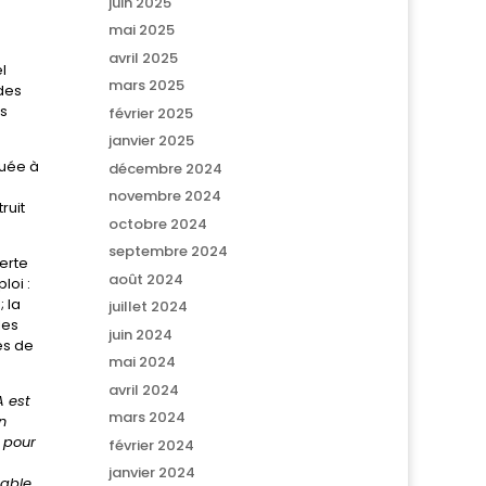
juin 2025
mai 2025
avril 2025
l
mars 2025
des
es
février 2025
janvier 2025
quée à
décembre 2024
novembre 2024
ruit
octobre 2024
septembre 2024
erte
août 2024
loi :
 la
juillet 2024
les
juin 2024
es de
mai 2024
avril 2024
A est
mars 2024
n
, pour
février 2024
janvier 2024
table