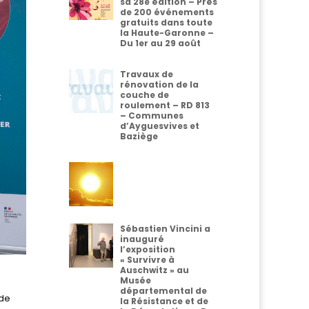
sa 28e édition – Près
de 200 événements
gratuits dans toute
la Haute-Garonne –
Du 1er au 29 août
Travaux de
rénovation de la
couche de
roulement – RD 813
– Communes
d’Ayguesvives et
Baziège
Sébastien Vincini a
inauguré
l’exposition
« Survivre à
Auschwitz » au
Musée
départemental de
 de
la Résistance et de