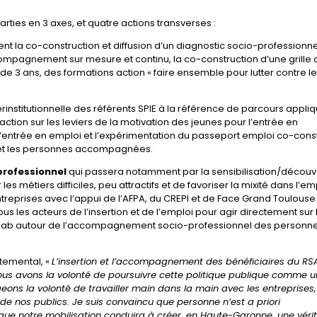
rties en 3 axes, et quatre actions transverses :
 la co-construction et diffusion d’un diagnostic socio-professionne
mpagnement sur mesure et continu, la co-construction d’une grille 
e 3 ans, des formations action « faire ensemble pour lutter contre l
rinstitutionnelle des référents SPIE à la référence de parcours appli
action sur les leviers de la motivation des jeunes pour l’entrée en
’entrée en emploi et l’expérimentation du passeport emploi co-const
ses et les personnes accompagnées.
professionnel
qui passera notamment par la sensibilisation/découv
les métiers difficiles, peu attractifs et de favoriser la mixité dans l’emp
ntreprises avec l’appui de l’AFPA, du CREPI et de Face Grand Toulouse ;
us les acteurs de l’insertion et de l’emploi pour agir directement sur 
un lab autour de l’accompagnement socio-professionnel des personn
temental, «
L’insertion et l’accompagnement des bénéficiaires du RS
us avons la volonté de poursuivre cette politique publique comme u
eons la volonté de travailler main dans la main avec les entreprises
de nos publics. Je suis convaincu que personne n’est a priori
 que notre mobilisation conduira à créer, en Haute-Garonne, une véri