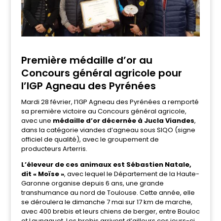
Première médaille d’or au
Concours général agricole
pour
l’IGP Agneau des Pyrénées
Mardi 28 février, l’IGP Agneau des Pyrénées a remporté
sa première victoire au Concours général agricole,
avec une
médaille d’or décernée à Jucla Viandes
,
dans la catégorie viandes d’agneau sous SIQO (signe
officiel de qualité), avec le groupement de
producteurs Arterris.
L’éleveur de ces animaux est Sébastien Natale,
dit « Moïse »
, avec lequel le Département de la Haute-
Garonne organise depuis 6 ans, une grande
transhumance au nord de Toulouse. Cette année, elle
se déroulera le dimanche 7 mai sur 17 km de marche,
avec 400 brebis et leurs chiens de berger, entre Bouloc
et Launaguet. Les brebis arrivent d’ailleurs ces jours-ci