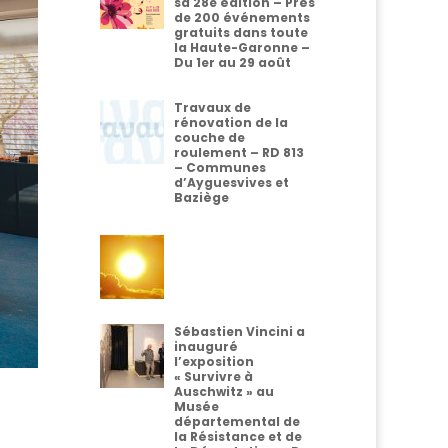
sa 28e édition – Près
de 200 événements
gratuits dans toute
la Haute-Garonne –
Du 1er au 29 août
Travaux de
rénovation de la
couche de
roulement – RD 813
– Communes
d’Ayguesvives et
Baziège
Sébastien Vincini a
inauguré
l’exposition
« Survivre à
Auschwitz » au
Musée
départemental de
la Résistance et de