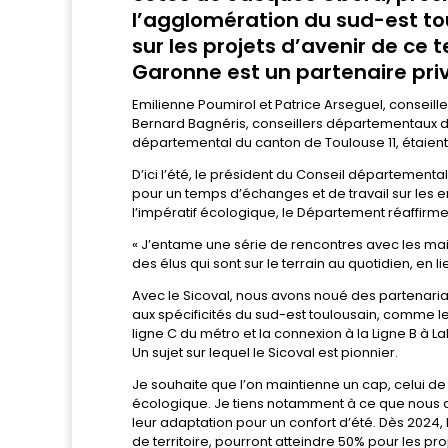
l’agglomération du sud-est tou
sur les projets d’avenir de ce 
Garonne est un partenaire priv
Emilienne Poumirol et Patrice Arseguel, consei
Bernard Bagnéris, conseillers départementaux d
départemental du canton de Toulouse 11, étaien
D’ici l’été, le président du Conseil département
pour un temps d’échanges et de travail sur les e
l’impératif écologique, le Département réaffirm
« J’entame une série de rencontres avec les mai
des élus qui sont sur le terrain au quotidien, en l
Avec le Sicoval, nous avons noué des partenari
aux spécificités du sud-est toulousain, comme le
ligne C du métro et la connexion à la Ligne B à L
Un sujet sur lequel le Sicoval est pionnier.
Je souhaite que l’on maintienne un cap, celui de la
écologique. Je tiens notamment à ce que nous a
leur adaptation pour un confort d’été. Dès 2024
de territoire, pourront atteindre 50% pour les