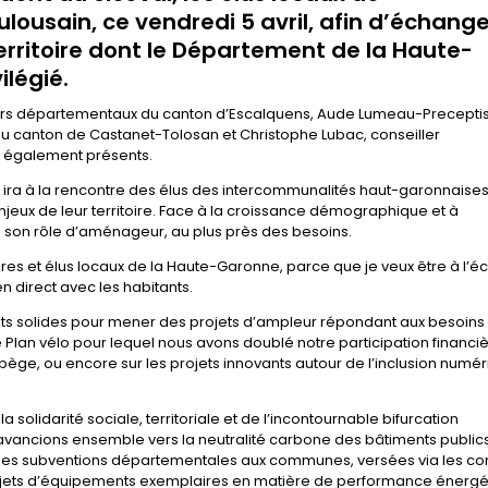
lousain, ce vendredi 5 avril, afin d’échange
territoire dont le Département de la Haute-
ilégié.
llers départementaux du canton d’Escalquens, Aude Lumeau-Preceptis
u canton de Castanet-Tolosan et Christophe Lubac, conseiller
t également présents.
al ira à la rencontre des élus des intercommunalités haut-garonnaises
njeux de leur territoire. Face à la croissance démographique et à
e son rôle d’aménageur, au plus près des besoins.
res et élus locaux de la Haute-Garonne, parce que je veux être à l’é
ien direct avec les habitants.
ats solides pour mener des projets d’ampleur répondant aux besoins 
 Plan vélo pour lequel nous avons doublé notre participation financiè
abège, ou encore sur les projets innovants autour de l’inclusion numér
 solidarité sociale, territoriale et de l’incontournable bifurcation
vancions ensemble vers la neutralité carbone des bâtiments publics
, les subventions départementales aux communes, versées via les co
 projets d’équipements exemplaires en matière de performance énergé