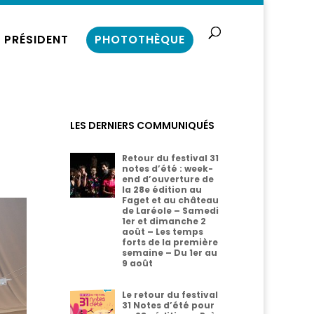
 PRÉSIDENT
PHOTOTHÈQUE
LES DERNIERS COMMUNIQUÉS
Retour du festival 31
notes d’été : week-
end d’ouverture de
la 28e édition au
Faget et au château
de Laréole – Samedi
1er et dimanche 2
août – Les temps
forts de la première
semaine – Du 1er au
9 août
Le retour du festival
31 Notes d’été pour