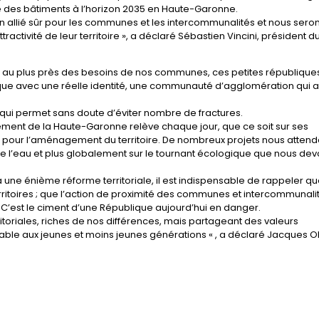
ne des bâtiments à l’horizon 2035 en Haute-Garonne.
un allié sûr pour les communes et les intercommunalités et nous sero
activité de leur territoire », a déclaré Sébastien Vincini, président d
 au plus près des besoins de nos communes, ces petites républiques
cifique avec une réelle identité, une communauté d’agglomération qui a
t qui permet sans doute d’éviter nombre de fractures.
tement de la Haute-Garonne relève chaque jour, que ce soit sur ses
pour l’aménagement du territoire. De nombreux projets nous attend
e l’eau et plus globalement sur le tournant écologique que nous de
une énième réforme territoriale, il est indispensable de rappeler qu
rritoires ; que l’action de proximité des communes et intercommunali
. C’est le ciment d’une République aujourd’hui en danger.
itoriales, riches de nos différences, mais partageant des valeurs
ble aux jeunes et moins jeunes générations « , a déclaré Jacques Ob