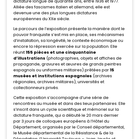
dictature longue de quarante ans, entre 1936 et 1977.
Alliée des fascismes italien et allemand, elle est
devenue une des plus longues dictatures
européennes du XXe siècle.
Le parcours de l’exposition présente la manière dont le
pouvoir franquiste s’est mis en place, ses mécanismes
d’installation, sa longévité, le contexte économique ou
encore la répression exercée sur la population. Elle
réunit
155 pièces et une cinquantaine
d’illustrations
(photographies, objets et affiches de
propagande, gravures et œuvres de grands peintres
espagnols ou uniformes militaires) prêtées par
15
musées et institutions espagnoles
(archives
régionales, archives militaires), universités et
collectionneurs privés.
Cette exposition s’accompagne d’une série de
rencontres au musée et dans des lieux partenaires. Elle
s’inscrit dans un cycle scientifique et mémoriel sur la
dictature franquiste, qui a débuté le 20 mars dernier
par 3 jours de colloques européens à l’Hôtel du
Département, organisés par le Conseil départemental,
le Musée départemental de la Résistance & de la
Déportation, l’Université Toulouse – Jean Jaurès et