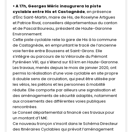
> A 17h, Georges Méric inaugurera la piste
cyclable entre His et Castagnède
, en présence
d’Éric Saint-Martin, maire de His, de Roselyne Artigues
et Patrice Rival, conseillers départementaux du canton
et de Pascal Boureau, président de Haute-Garonne
Environnement.
Cette piste cyclable relie la gare de His à la commune
de Castagnède, en empruntant le tracé de l’ancienne
voie ferrée entre Boussens et Saint-Girons. Elle
s’intègre au parcours de la Véloroute du Piémont
Pyrénéen V81, qui s’étend sur 63 km en Haute-Garonne.
Les travaux, menés depuis le mois de janvier 2020, ont
permis la réalisation d’une voie cyclable en site propre
à double sens de circulation, qui peut être utilisée par
les vélos, les piétons et les personnes à mobilité
réduite. Elle comporte par ailleurs une signalisation et
des aménagements de sécurité adaptés, notamment
aux croisements des différentes voies publiques
rencontrées.
Le Conseil départemental a financé ces travaux pour
un montant d’1 M€.
Ce nouveau tronçon s’inscrit dans le Schéma Directeur
des Itinéraires Cyclables qui prévoit l’aménagement