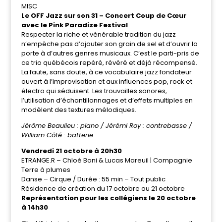
MISC
Le OFF Jazz sur son 31 – Concert Coup de Cœur
avec le Pink Paradize Festival
Respecter la riche et vénérable tradition du jazz
n’empêche pas d’ajouter son grain de sel et d’ouvrir la
porte à d’autres genres musicaux. C’est le parti-pris de
ce trio québécois repéré, révéré et déjà récompensé.
La faute, sans doute, à ce vocabulaire jazz fondateur
ouvert à l’improvisation et aux influences pop, rock et
électro qui séduisent. Les trouvailles sonores,
l’utilisation d’échantillonnages et d’effets multiples en
modèlent des textures mélodiques.
Jérôme Beaulieu : piano / Jérémi Roy : contrebasse /
William Côté : batterie
Vendredi 21 octobre à 20h30
ETRANGE.R – Chloé Boni & Lucas Mareuil | Compagnie
Terre à plumes
Danse – Cirque / Durée : 55 min – Tout public
Résidence de création du 17 octobre au 21 octobre
Représentation pour les collégiens le 20 octobre
à 14h30