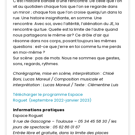
C’est l’histoire banale d’une rencontre. De celle que l’on
vit au quotidien chaque fois que l’on se regarde dans
un miroir ; chaque fois que l’on croise quelqu’un dans la
rue. Une histoire insignifiante, en somme. Une
rencontre. Avec soi, avec l’altérité, l’aliénation du JE, la
rencontre qui tue. Quelle est la limite de l’autre quand
nous partageons le même air? Ce drôle d’air qui
résonne dans nos corps, posant toujours les mêmes
questions : est-ce que j’erre en toi comme tu me perds
en moi-même ?
Sur scène : pas de mots. Nous ne sommes que gestes,
sons, regards, rythmes.
Chorégraphie, mise en scène, interprétation : Chloé
Boni, Lucas Mareuil / Composition musicale et
interprétation : Lucas Mareuil / Texte : Clémentine Luis
Télécharger le programme Espace
Roguet
(septembre 2022-janvier 2023)
Informations pratiques
Espace Roguet
9 rue de Gascogne – Toulouse – 05 34 45 58 30 / les
jours de spectacle : 05 62 86 01 67
Entrée libre et gratuite, dans la limite des places