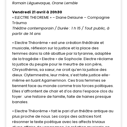
Romain Lèguevaque, Orane Lemâle
Vendredi 21 avril à 20h30
« ELECTRE THEOREME » – Diane Delaune – Compagnie
Träuma
Théâtre contemporain / Durée : 1 h 15 / Tout public, à
partir de 14 ans
« Electre Théorème » est une création théâtrale et
musicale, réflexion sur la justice et la place des
femmes dans la cité abattue par la tyrannie, adaptée
de la tragédie « Electre » de Sophocle. Electre réclame
la justice du peuple pour le meurtre de son père,
Chrysothémis, sa sœur, ne croit qu’en la justice des
dieux. Clytemnestre, leur mère, s’est faite justice elle-
même en tuant Agamemnon. Ces trois femmes se
tiennent face au monde comme trois forces politiques.
Elles s’affrontent de chair et d’os dans l’espace clos du
foyer : une histoire de famille, faite de haines presque
banales.
« Electre Théorème » fait le pari d’un théâtre antique au
plus proche de nous. Les corps des actrices font
résonner le texte poétique avec les affects triviaux