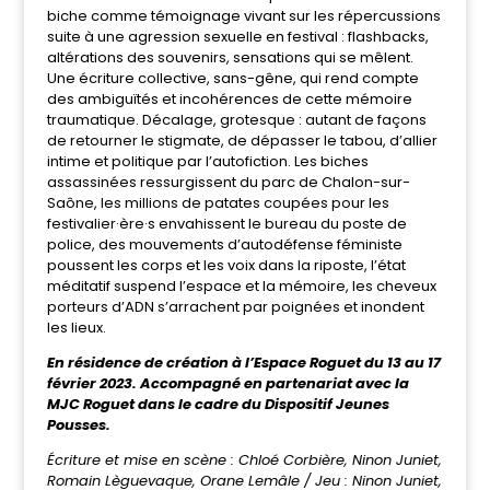
biche comme témoignage vivant sur les répercussions
suite à une agression sexuelle en festival : flashbacks,
altérations des souvenirs, sensations qui se mêlent.
Une écriture collective, sans-gêne, qui rend compte
des ambiguïtés et incohérences de cette mémoire
traumatique. Décalage, grotesque : autant de façons
de retourner le stigmate, de dépasser le tabou, d’allier
intime et politique par l’autofiction. Les biches
assassinées ressurgissent du parc de Chalon-sur-
Saône, les millions de patates coupées pour les
festivalier·ère·s envahissent le bureau du poste de
police, des mouvements d’autodéfense féministe
poussent les corps et les voix dans la riposte, l’état
méditatif suspend l’espace et la mémoire, les cheveux
porteurs d’ADN s’arrachent par poignées et inondent
les lieux.
En résidence de création à l’Espace Roguet du 13 au 17
février 2023. Accompagné en partenariat avec la
MJC Roguet dans le cadre du Dispositif Jeunes
Pousses.
Écriture et mise en scène : Chloé Corbière, Ninon Juniet,
Romain Lèguevaque, Orane Lemâle / Jeu : Ninon Juniet,