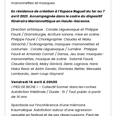
marionnettes et masques.
En résidence de création à l’Espace Roguet du 1er au 7
avril 2023. Accompagnée dans le cadre du dispositif
Itinéraire Marionnettique en Haute-Garonne.
Direction artistique : Coralie Lèguevaque et Philippe
Fauré / Dramaturgie, écriture sonore, mise en scène :
Philippe Fauré / Chorégraphie: Claudia et Maky
Göröchâ / Scénographie, masques-marionnettes et
costumes : Coralie Lèguevaque / Lumière : Philippe
Fauré et Amanda Carriat / Danse, Jeu avec masques-
marionnettes, musique de scène : Salomé Fauré,
Claudia Göröcâ, Maky Göröcâ, Denis Lagrace, Haris
Haka Resic et Abtin Sarabi, Stanislas Netter, Manuela
Lombardo, Jean-Loup Gayrard
Vendredi 14 avril à 20h30
« PIED DE BICHE » – Collectif Sonner dans les roches
Autofiction théâtrale / Durée : 1h / Tout public à partir
de 14 ans
Spectacle sur l’incohérence d’une mémoire
traumatique. Autofiction autour d’une agression
sexuelle en festival et de ses répercussions. Pied de