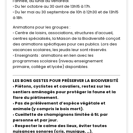
l’année, du lundi au vendredi.
› Du 1er octobre au 30 avril de 13h15 à 17h.
› Du 1er mai au 30 septembre de 10h à 12h30 et de 13h15
à 18h.
Animations pour les groupes :
› Centre de loisirs, associations, structures d’accueil,
centres spécialisés, la Maison de la Biodiversité conçoit
des animations spécifiques pour ces publics. Lors des
vacances scolaires, les jeudis leur sont réservés.
› Enseignants : animations en lien avec les
programmes scolaires (niveau enseignement
primaire, collège et lycée) disponibles.
LES BONS GESTES POUR PRÉSERVER LA BIODIVERSITÉ
› Piétons, cyclistes et cavaliers, restez sur les
sentiers aménagés pour protéger la faune et la
flore du piétinement.
› Pas de prélèvement d’espèce végétale et
animale (y compris le bois mort).
› Cueillette de champignons limitée à 5L par
personne et par jour.
› Respecter le calme des lieux, éviter toutes
nuisances sonores (cris, musique, …).