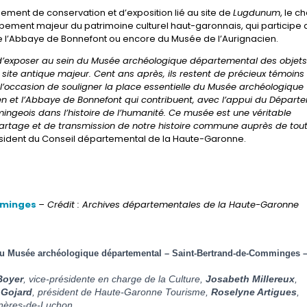
ement de conservation et d’exposition lié au site de
Lugdunum
, le c
uipement majeur du patrimoine culturel haut-garonnais, qui participe 
de l’Abbaye de Bonnefont ou encore du Musée de l’Aurignacien.
 d’exposer au sein du Musée archéologique départemental des objets
ite antique majeur. Cent ans après, ils restent de précieux témoins 
’occasion de souligner la place essentielle du Musée archéologique
 et l’Abbaye de Bonnefont qui contribuent, avec l’appui du Départ
ngeois dans l’histoire de l’humanité. Ce musée est une véritable
e partage et de transmission de notre histoire commune auprès de tou
président du Conseil départemental de la Haute-Garonne.
mminges
– Crédit : Archives départementales de la Haute-Garonne
 du Musée archéologique départemental – Saint-Bertrand-de-Comminges 
Boyer
, vice-présidente en charge de la Culture,
Josabeth Millereux
,
 Gojard
, président de Haute-Garonne Tourisme,
Roselyne Artigues
,
gnères-de-Luchon.