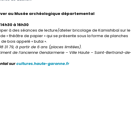
iver au Musée archéologique départemental
 14h30 à 16h30
ciper à des séances de lecture/atelier bricolage de Kamishibaï sur le
 de « théâtre de papier » qui se présente sous la forme de planches
e de bois appelé « butai ».
8 31 79, à partir de 6 ans (places limitées).
timent de l’ancienne Gendarmerie –
Ville Haute – Saint-Bertrand-de
ental sur
cultures.haute-garonne.fr