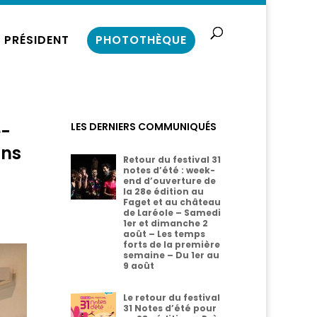
 PRÉSIDENT
PHOTOTHÈQUE
e-
LES DERNIERS COMMUNIQUÉS
ans
Retour du festival 31
notes d’été : week-
end d’ouverture de
la 28e édition au
Faget et au château
de Laréole – Samedi
1er et dimanche 2
août – Les temps
forts de la première
semaine – Du 1er au
9 août
Le retour du festival
31 Notes d’été pour