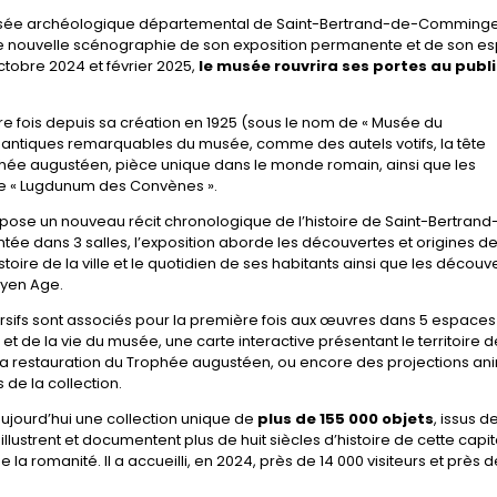
e Musée archéologique départemental de Saint-Bertrand-de-Comming
une nouvelle scénographie de son exposition permanente et de son e
ctobre 2024 et février 2025,
le musée rouvrira ses portes au publi
e fois depuis sa création en 1925 (sous le nom de « Musée du
antiques remarquables du musée, comme des autels votifs, la tête
phée augustéen, pièce unique dans le monde romain, ainsi que les
e « Lugdunum des Convènes ».
ropose un nouveau récit chronologique de l’histoire de Saint-Bertran
ée dans 3 salles, l’exposition aborde les découvertes et origines d
stoire de la ville et le quotidien de ses habitants ainsi que les découv
Moyen Age.
sifs sont associés pour la première fois aux œuvres dans 5 espaces
et de la vie du musée, une carte interactive présentant le territoire d
 la restauration du Trophée augustéen, ou encore des projections a
 de la collection.
jourd’hui une collection unique de
plus de 155 000 objets
, issus d
lustrent et documentent plus de huit siècles d’histoire de cette capit
a romanité. Il a accueilli, en 2024, près de 14 000 visiteurs et près d