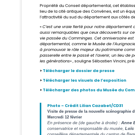
Propriété du Conseil départemental, cet établiss
lieu de la cité antique des Convènes, est un éq
l’attractivité du sud du département aux côtés 
«
C’est une vraie fierté pour notre département
aussi remarquables que ceux découverts sur ce s
vie passée du Comminges. Cet anniversaire est l
départemental, comme le Musée de l’Aurignacien
à promouvoir le rôle majeur du patrimoine commi
passerelle entre le passé et l’avenir, un lieu d
les générations
« , souligne Sébastien Vincini, 
>
Télécharger le dossier de presse
>
Télécharger les visuels de l’exposition
>
Télécharger des photos du Musée du Co
Photo – Crédit Lilian Cazabet/CD31
Visite de presse de la nouvelle scénographie
Mercredi 12 février
En présence de (de gauche à droite) :
Anne 
conservatrice et responsable du musée,
Loïc
conseillère départementale du canton de Ba