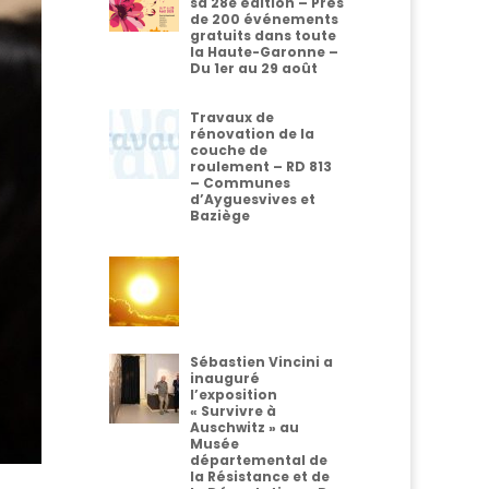
sa 28e édition – Près
de 200 événements
gratuits dans toute
la Haute-Garonne –
Du 1er au 29 août
Travaux de
rénovation de la
couche de
roulement – RD 813
– Communes
d’Ayguesvives et
Baziège
Sébastien Vincini a
inauguré
l’exposition
« Survivre à
Auschwitz » au
Musée
départemental de
la Résistance et de