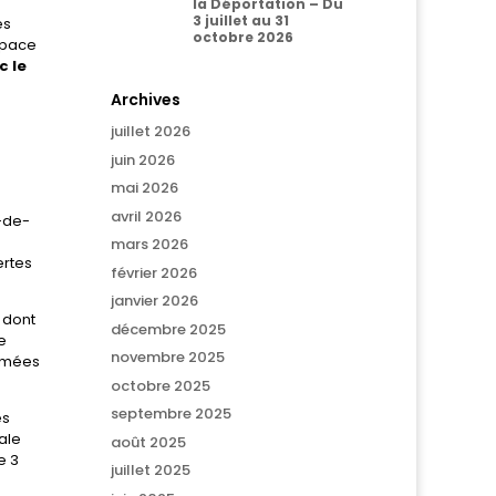
la Déportation – Du
3 juillet au 31
es
octobre 2026
space
c le
Archives
juillet 2026
juin 2026
mai 2026
avril 2026
d-de-
e
mars 2026
ertes
février 2026
janvier 2026
 dont
décembre 2025
e
novembre 2025
nimées
octobre 2025
septembre 2025
es
ale
août 2025
e 3
juillet 2025