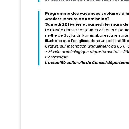
Programme des vacances scolaires d’h
Ateliers lecture de Kamishibaï
Samedi 22 février et samedi 1er mars de
Le musée convie ses jeunes visiteurs à parti
mythe de Scylla. Un Kamishibaï est une sorte
illustrées que l’on glisse dans un petit théâtr
Gratuit, sur inscription uniquement au 05 61 8
> Musée archéologique départemental – Bâ
Comminges
L’actualité culturelle du Conseil départem