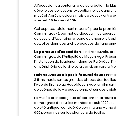
À l’occasion du centenaire de sa création, l
dévoile ses collections exceptionnelles dans 
muséal. Après plusieurs mois de travaux entre o
samedi 15 février à 10h.
Cet espace, totalement repensé pour la premièr
Comminges »), permet de découvrir les œuvres 
colossale d’Aggripine la jeune ou encore le tro
actuelles données archéologiques de l’ancienn
Le parcours d’exposition
, ainsi renouvelé, p
Comminges, de l’Antiquité au Moyen Âge. Présent
l’installation de Lugdunum dans les Pyrénées, l’hi
en périphérie de la ville et la transition vers le 
Huit nouveaux dispositifs numériques
immer
3 films muets sur les grandes étapes des fouilles 
l’Âge du Bronze au Haut-Moyen Âge, un film sur
de scènes de la vie quotidienne et sur des objets
Le Musée archéologique départemental réunit au
campagnes de fouilles menées depuis 1920, qui il
de cité antique, considérée comme une vitrine de l
000 personnes sur les chantiers de fouille.