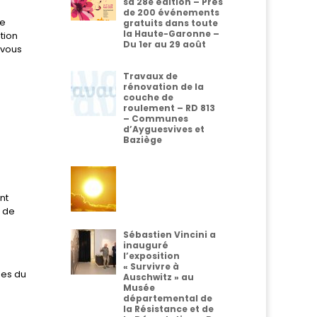
sa 28e édition – Près
de 200 événements
ne
gratuits dans toute
la Haute-Garonne –
tion
Du 1er au 29 août
-vous
Travaux de
rénovation de la
couche de
roulement – RD 813
– Communes
d’Ayguesvives et
Baziège
nt
t de
Sébastien Vincini a
inauguré
l’exposition
« Survivre à
ues du
Auschwitz » au
Musée
départemental de
la Résistance et de