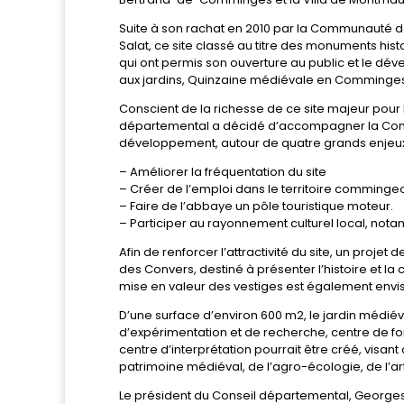
Suite à son rachat en 2010 par la Communauté 
Salat, ce site classé au titre des monuments hist
qui ont permis son ouverture au public et le d
aux jardins, Quinzaine médiévale en Comminge
Conscient de la richesse de ce site majeur pour
départemental a décidé d’accompagner la Co
développement, autour de quatre grands enjeux
– Améliorer la fréquentation du site
– Créer de l’emploi dans le territoire comminge
– Faire de l’abbaye un pôle touristique moteur.
– Participer au rayonnement culturel local, not
Afin de renforcer l’attractivité du site, un proj
des Convers, destiné à présenter l’histoire et l
mise en valeur des vestiges est également envi
D’une surface d’environ 600 m2, le jardin médiév
d’expérimentation et de recherche, centre de fo
centre d’interprétation pourrait être créé, visan
patrimoine médiéval, de l’agro-écologie, de l’art
Le président du Conseil départemental, Georges 