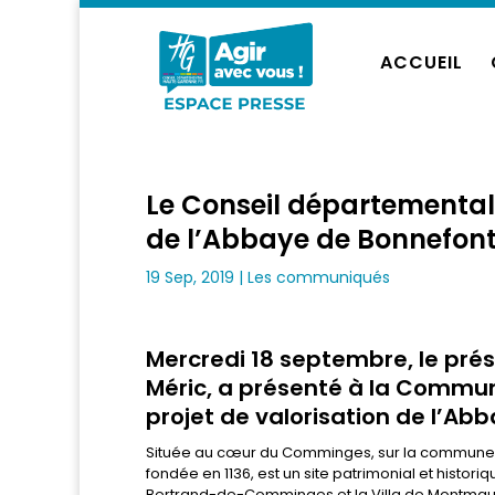
ACCUEIL
Le Conseil départementa
de l’Abbaye de Bonnefon
19 Sep, 2019
|
Les communiqués
Mercredi 18 septembre, le pré
Méric, a présenté à la Comm
projet de valorisation de l’Ab
Située au cœur du Comminges, sur la commune d
fondée en 1136, est un site patrimonial et hist
Bertrand-de-Comminges et la Villa de Montmaur