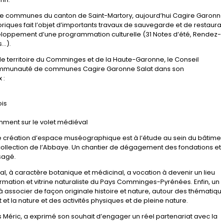
de communes du canton de Saint-Martory, aujourd’hui Cagire Garon
oriques fait l’objet d’importants travaux de sauvegarde et de restaura
éveloppement d’une programmation culturelle (31 Notes d’été, Rendez
s…).
 le territoire du Comminges et de la Haute-Garonne, le Conseil
mmunauté de communes Cagire Garonne Salat dans son
 :
ois
amment sur le volet médiéval
et de création d’espace muséographique est à l’étude au sein du bâtime
a collection de l’Abbaye. Un chantier de dégagement des fondations e
sagé.
al, à caractère botanique et médicinal, a vocation à devenir un lieu
rmation et vitrine naturaliste du Pays Comminges-Pyrénées. Enfin, un
t à associer de façon originale histoire et nature, autour des thématiq
 et la nature et des activités physiques et de pleine nature.
Méric, a exprimé son souhait d’engager un réel partenariat avec la