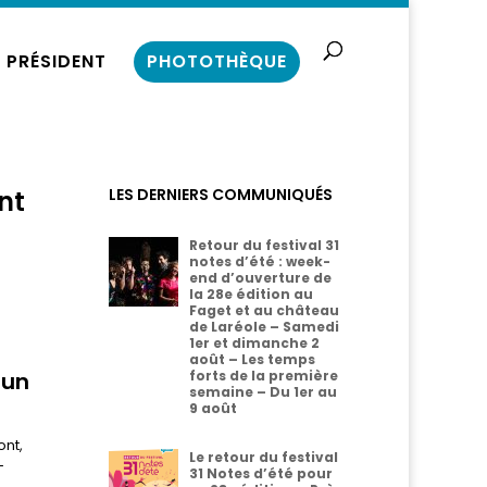
 PRÉSIDENT
PHOTOTHÈQUE
nt
LES DERNIERS COMMUNIQUÉS
Retour du festival 31
notes d’été : week-
end d’ouverture de
la 28e édition au
Faget et au château
de Laréole – Samedi
1er et dimanche 2
août – Les temps
 un
forts de la première
semaine – Du 1er au
9 août
ont,
Le retour du festival
-
31 Notes d’été pour