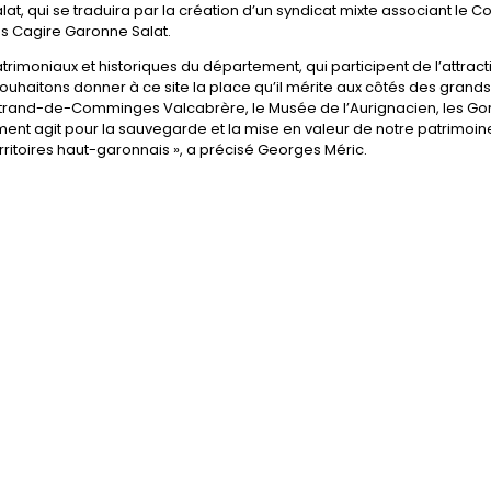
ui se traduira par la création d’un syndicat mixte associant le Co
 Cagire Garonne Salat.
trimoniaux et historiques du département, qui participent de l’attracti
s souhaitons donner à ce site la place qu’il mérite aux côtés des grands
trand-de-Comminges Valcabrère, le Musée de l’Aurignacien, les Go
nt agit pour la sauvegarde et la mise en valeur de notre patrimoin
rritoires haut-garonnais », a précisé Georges Méric.