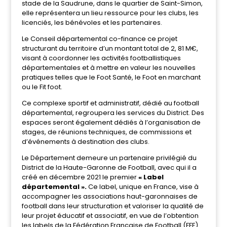
stade de la Saudrune, dans le quartier de Saint-Simon,
elle représentera un lieu ressource pour les clubs, les
licenciés, les bénévoles et les partenaires.
Le Conseil départemental co-finance ce projet
structurant du territoire d’un montant total de 2, 81 M€,
visant à coordonner les activités footballistiques
départementales et à mettre en valeur les nouvelles
pratiques telles que le Foot Santé, le Foot en marchant
ou le Fit foot.
Ce complexe sportif et administratif, dédié au football
départemental, regroupera les services du District. Des
espaces seront également dédiés à l’organisation de
stages, de réunions techniques, de commissions et
d’événements à destination des clubs.
Le Département demeure un partenaire privilégié du
District de la Haute-Garonne de Football, avec qui il a
créé en décembre 2021 le premier
« Label
départemental ».
Ce label, unique en France, vise à
accompagner les associations haut-garonnaises de
football dans leur structuration et valoriser la qualité de
leur projet éducatif et associatif, en vue de l’obtention
les labels de la Fédération Française de Football (FFF).