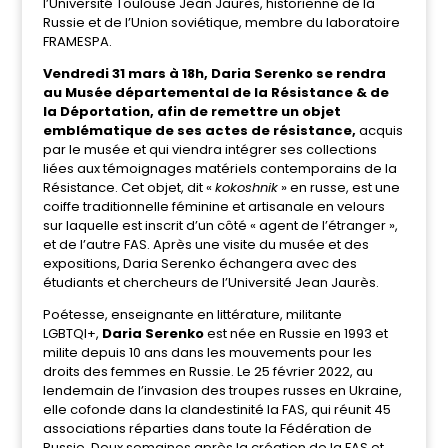
l’Université Toulouse Jean Jaurès, historienne de la
Russie et de l’Union soviétique, membre du laboratoire
FRAMESPA.
Vendredi 31 mars à 18h, Daria Serenko se rendra
au Musée départemental de la Résistance & de
la Déportation, afin de remettre un objet
emblématique de ses actes de résistance,
acquis
par le musée et qui viendra intégrer ses collections
liées aux témoignages matériels contemporains de la
Résistance. Cet objet, dit «
kokoshnik
» en russe, est une
coiffe traditionnelle féminine et artisanale en velours
sur laquelle est inscrit d’un côté « agent de l’étranger »,
et de l’autre FAS. Après une visite du musée et des
expositions, Daria Serenko échangera avec des
étudiants et chercheurs de l’Université Jean Jaurès.
Poétesse, enseignante en littérature, militante
LGBTQI+,
Daria Serenko
est née en Russie en 1993 et
milite depuis 10 ans dans les mouvements pour les
droits des femmes en Russie. Le 25 février 2022, au
lendemain de l’invasion des troupes russes en Ukraine,
elle cofonde dans la clandestinité la FAS, qui réunit 45
associations réparties dans toute la Fédération de
Russie. Deux semaines après la création de la FAS et