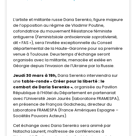
L’artiste et militante russe Daria Serenko, figure majeure
de l’opposition au régime de Vladimir Poutine,
cofondatrice du mouvement Résistance féministe
antiguerre (
Feministskoïe antivoïennoïe soprotivlenié
,
dit « FAS »), sera l’invitée exceptionnelle du Conseil
départemental de la Haute-Garonne pour sa première
venue à Toulouse. Deux temps d’échange seront
organisés avec la militante, menacée et exilée en
Géorgie depuis l’invasion de l’Ukraine par la Russie.
Jeudi 30 mars à 19h,
Daria Serenko interviendra sur
une
table-ronde « Créer pour la liberté : le
combat de Daria Serenko »
, organisée au Pavillon
République à l’Hôtel du Département en partenariat
avec l’Université Jean Jaurès (laboratoire FRAMESPA),
en présence de François Godicheau, directeur du
Laboratoire FRAMESPA (France Amériques Espagne –
Sociétés Pouvoirs Acteurs).
Cet échange avec Daria Serenko sera animé par
Natacha Laurent, maîtresse de conférences à