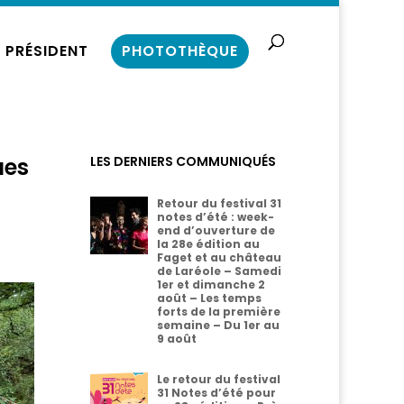
 PRÉSIDENT
PHOTOTHÈQUE
ues
LES DERNIERS COMMUNIQUÉS
Retour du festival 31
notes d’été : week-
end d’ouverture de
la 28e édition au
Faget et au château
de Laréole – Samedi
1er et dimanche 2
août – Les temps
forts de la première
semaine – Du 1er au
9 août
Le retour du festival
31 Notes d’été pour