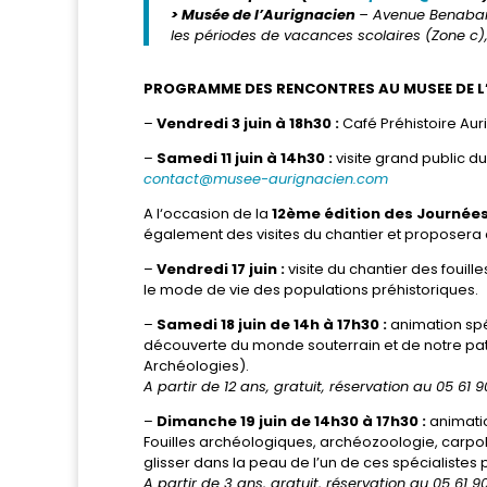
> Musée de l’Aurignacien
– Avenue Benabar
les périodes de vacances scolaires (Zone 
PROGRAMME DES RENCONTRES AU MUSEE DE L
–
Vendredi 3 juin à 18h30 :
Café Préhistoire Aur
–
Samedi 11 juin à 14h30 :
visite grand public d
contact@musee-aurignacien.com
A l‘occasion de la
12ème édition des Journées
également des visites du chantier et proposera 
–
Vendredi 17 juin :
visite du chantier des fouil
le mode de vie des populations préhistoriques.
–
Samedi 18 juin de 14h à 17h30 :
animation spél
découverte du monde souterrain et de notre patri
Archéologies).
A partir de 12 ans, gratuit, réservation au 05 61 9
–
Dimanche 19 juin de 14h30 à 17h30 :
animatio
Fouilles archéologiques, archéozoologie, carpol
glisser dans la peau de l’un de ces spécialistes
A partir de 3 ans, gratuit, réservation au 05 61 9