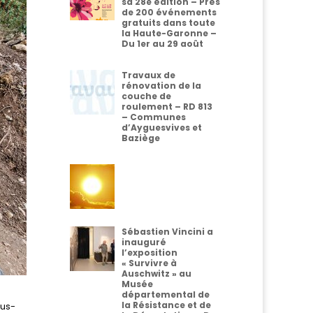
sa 28e édition – Près
de 200 événements
gratuits dans toute
la Haute-Garonne –
Du 1er au 29 août
Travaux de
rénovation de la
couche de
roulement – RD 813
– Communes
d’Ayguesvives et
Baziège
Sébastien Vincini a
inauguré
l’exposition
« Survivre à
Auschwitz » au
Musée
départemental de
la Résistance et de
ous-