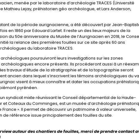
gnacien, menée par le laboratoire d’archéologie TRACES (Université
e Mathieu Lejay, préhistorien géo archéologue, et Lars Anderson,
tant de la période aurignacienne, a été découvert par Jean-Baptist
ois en 1860 par Edouard Lartet. Il reste un des lieux majeurs de la
sion du 50e anniversaire du Musée de l’Aurignacien en 2018, le Conse
itié la relance des premières fouilles sur ce site après 60 ans
’archéologues du laboratoire TRACES.
 archéologues poursuivront leurs investigations sur les zones
s archéologiques encore présents. Ils procéderont aussi à un réexa
es travaux d’étude de la stratigraphie et de la topographie seront
ent ancien dans lequel s’inscrivent les témoins archéologiques du va
rignac visent à mieux connaître et dater les occupations préhistoriq
u piémont pyrénéen.
 un syndicat mixte réunissant le Conseil départemental de la Haute-
t Coteaux du Comminges, est un musée d’archéologie préhistori
rance ». Il permet de découvrir un patrimoine à valeur universelle,
 de référence issue principalement des fouilles du site.
view autour des chantiers de fouilles, merci de prendre contact a
)