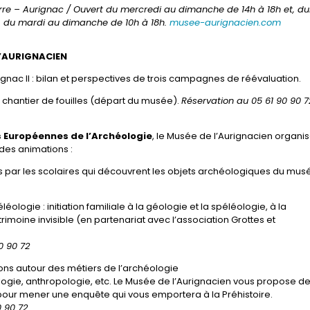
re – Aurignac / Ouvert du mercredi au dimanche
de 14h à 18h et, d
c), du mardi au dimanche de
10h à 18h.
musee-aurignacien.com
’AURIGNACIEN
ignac II : bilan et perspectives de trois campagnes de réévaluation.
u chantier de fouilles (départ du musée).
Réservation au 05 61 90 90 7
 Européennes de l’Archéologie
, le Musée de l’Aurignacien organi
des animations :
les par les scolaires qui découvrent les objets archéologiques du mus
éologie : initiation familiale à la géologie et la spéléologie, à la
moine invisible (en partenariat avec l’association Grottes et
0 90 72
ns autour des métiers de l’archéologie
ogie, anthropologie, etc. Le Musée de l’Aurignacien vous propose d
 pour mener une enquête qui vous emportera à la Préhistoire.
0 90 72