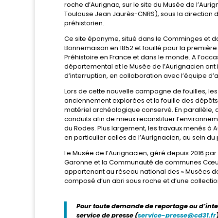
roche d’Aurignac, sur le site du Musée de l’Auri
Toulouse Jean Jaurès-CNRS), sous la direction d
préhistorien.
Ce site éponyme, situé dans le Comminges et da
Bonnemaison en 1852 et fouillé pour la première f
Préhistoire en France et dans le monde. A l’occa
départemental et le Musée de l’Aurignacien ont in
d’interruption, en collaboration avec l’équipe d
Lors de cette nouvelle campagne de fouilles, les
anciennement explorées et la fouille des dépôt
matériel archéologique conservé. En parallèle, d
conduits afin de mieux reconstituer l’environnem
du Rodes. Plus largement, les travaux menés à Au
en particulier celles de l’Aurignacien, au sein d
Le Musée de l’Aurignacien, géré depuis 2016 par
Garonne et la Communauté de communes Cœur e
appartenant au réseau national des « Musées de F
composé d’un abri sous roche et d’une collection
Pour toute demande de reportage ou d’inter
service de presse (
service-presse@cd31.fr