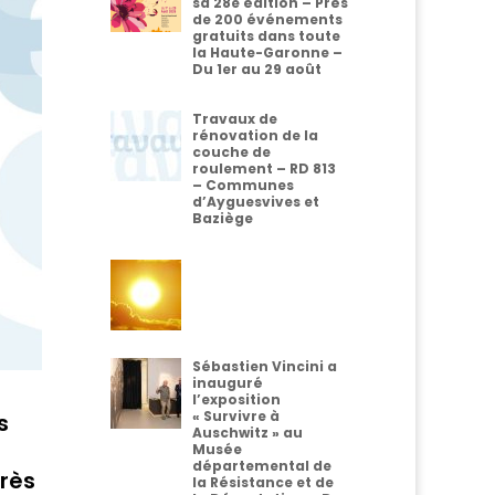
sa 28e édition – Près
de 200 événements
gratuits dans toute
la Haute-Garonne –
Du 1er au 29 août
Travaux de
rénovation de la
couche de
roulement – RD 813
– Communes
d’Ayguesvives et
Baziège
Sébastien Vincini a
inauguré
l’exposition
« Survivre à
s
Auschwitz » au
Musée
départemental de
près
la Résistance et de