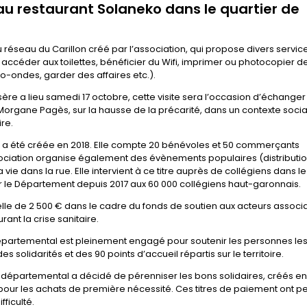
au restaurant Solaneko dans le quartier de
 réseau du Carillon créé par l’association, qui propose divers servic
accéder aux toilettes, bénéficier du Wifi, imprimer ou photocopier d
ro-ondes, garder des affaires etc.).
ère a lieu samedi 17 octobre, cette visite sera l’occasion d’échange
Morgane Pagès, sur la hausse de la précarité, dans un contexte socia
ire.
e a été créée en 2018. Elle compte 20 bénévoles et 50 commerçants
sociation organise également des évènements populaires (distributi
 vie dans la rue. Elle intervient à ce titre auprès de collégiens dans le
r le Département depuis 2017 aux 60 000 collégiens haut-garonnais.
lle de 2 500 € dans le cadre du fonds de soutien aux acteurs associa
ant la crise sanitaire.
il départemental est pleinement engagé pour soutenir les personnes les
 solidarités et des 90 points d’accueil répartis sur le territoire.
l départemental a décidé de pérenniser les bons solidaires, créés en 
s pour les achats de première nécessité. Ces titres de paiement ont p
fficulté.