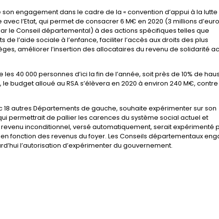
son engagement dans le cadre de la « convention d’appui à la lutte
e avec l’Etat, qui permet de consacrer 6 M€ en 2020 (3 millions d’eur
s par le Conseil départemental) à des actions spécifiques telles que
e l’aide sociale à l’enfance, faciliter l’accès aux droits des plus
èges, améliorer l’insertion des allocataires du revenu de solidarité ac
 les 40 000 personnes d’ici la fin de l’année, soit près de 10% de hau
 le budget alloué au RSA s’élèvera en 2020 à environ 240 M€, contre 
c 18 autres Départements de gauche, souhaite expérimenter sur son
qui permettrait de pallier les carences du système social actuel et
 revenu inconditionnel, versé automatiquement, serait expérimenté 
sif en fonction des revenus du foyer. Les Conseils départementaux en
d’hui l’autorisation d’expérimenter du gouvernement.