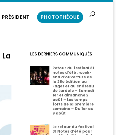
 PRÉSIDENT
PHOTOTHÈQUE
n La
LES DERNIERS COMMUNIQUÉS
Retour du festival 31
notes d’été : week-
end d’ouverture de
la 28e édition au
Faget et au château
de Laréole – Samedi
1er et dimanche 2
août – Les temps
forts de la première
semaine – Du 1er au
9 août
Le retour du festival
31 Notes d’été pour