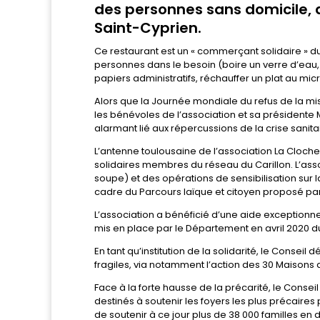
des personnes sans domicile, 
Saint-Cyprien.
Ce restaurant est un « commerçant solidaire » du
personnes dans le besoin (boire un verre d’eau, 
papiers administratifs, réchauffer un plat au mic
Alors que la Journée mondiale du refus de la mis
les bénévoles de l’association et sa présidente 
alarmant lié aux répercussions de la crise sanita
L’antenne toulousaine de l’association La Cloch
solidaires membres du réseau du Carillon. L’as
soupe) et des opérations de sensibilisation sur la
cadre du Parcours laïque et citoyen proposé pa
L’association a bénéficié d’une aide exceptionne
mis en place par le Département en avril 2020 dur
En tant qu’institution de la solidarité, le Conse
fragiles, via notamment l’action des 30 Maisons des
Face à la forte hausse de la précarité, le Consei
destinés à soutenir les foyers les plus précaire
de soutenir à ce jour plus de 38 000 familles en di