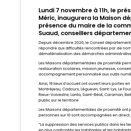
Lundi 7 novembre à 11h, le pr
Méric, inaugurera la Maison d
présence du maire de la commu
Suaud, conseillers départeme
Depuis décembre 2020, le Conseil départementa
répondre aux difficultés rencontrées par de nomb
dématérialisation des démarches administrativ
Les Maisons départementales de proximité perme
restauration scolaires, mission jeunesse, conse
accompagnement personnalisé aux outils numéri
Ainsi, 19 lieux d’accueil ont ouvert leurs portes
Montréjeau, Cadours, Léguevin, Saint-Lys, Le Fo
Rieux-Volvestre, Lanta, Saint-Béat, Caraman, Be
public sur le territoire.
Les Maisons départementales de proximité ont 
personnes sur 10 sont accompagnées en direct, s
“La suppression des services publics dans les terr
en plus confrontés les habitantes et les habitan