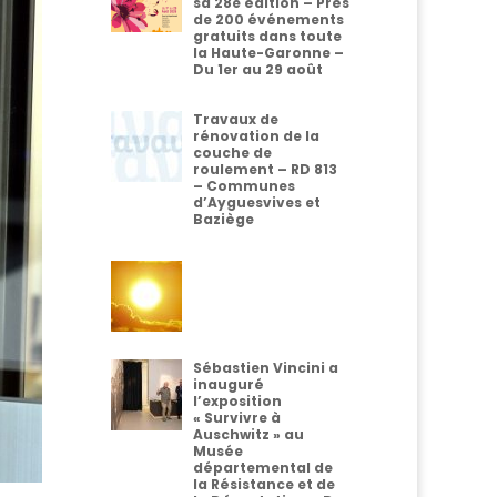
sa 28e édition – Près
de 200 événements
gratuits dans toute
la Haute-Garonne –
Du 1er au 29 août
Travaux de
rénovation de la
couche de
roulement – RD 813
– Communes
d’Ayguesvives et
Baziège
Sébastien Vincini a
inauguré
l’exposition
« Survivre à
Auschwitz » au
Musée
départemental de
la Résistance et de