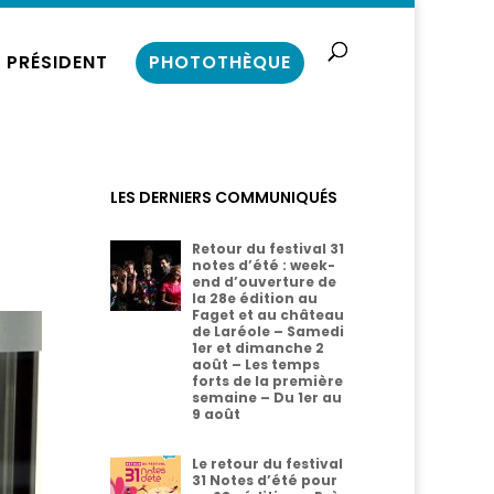
 PRÉSIDENT
PHOTOTHÈQUE
LES DERNIERS COMMUNIQUÉS
Retour du festival 31
notes d’été : week-
end d’ouverture de
la 28e édition au
Faget et au château
de Laréole – Samedi
1er et dimanche 2
août – Les temps
forts de la première
semaine – Du 1er au
9 août
Le retour du festival
31 Notes d’été pour