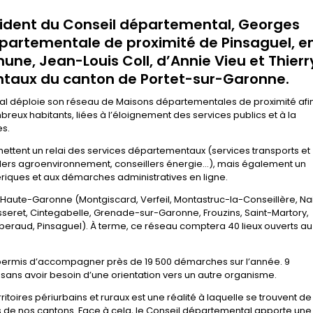
ésident du Conseil départemental, Georges
épartementale de proximité de Pinsaguel, e
ne, Jean-Louis Coll, d’Annie Vieu et Thierr
ntaux du canton de Portet-sur-Garonne.
l déploie son réseau de Maisons départementales de proximité afi
reux habitants, liées à l’éloignement des services publics et à la
es.
ttent un relai des services départementaux (services transports et
illers agroenvironnement, conseillers énergie…), mais également un
ques et aux démarches administratives en ligne.
 en Haute-Garonne (Montgiscard, Verfeil, Montastruc-la-Conseillère, Nai
usseret, Cintegabelle, Grenade-sur-Garonne, Frouzins, Saint-Martory,
lberaud, Pinsaguel). À terme, ce réseau comptera 40 lieux ouverts au
permis d’accompagner près de 19 500 démarches sur l’année. 9
ans avoir besoin d’une orientation vers un autre organisme.
itoires périurbains et ruraux est une réalité à laquelle se trouvent de
ts de nos cantons. Face à cela, le Conseil départemental apporte une