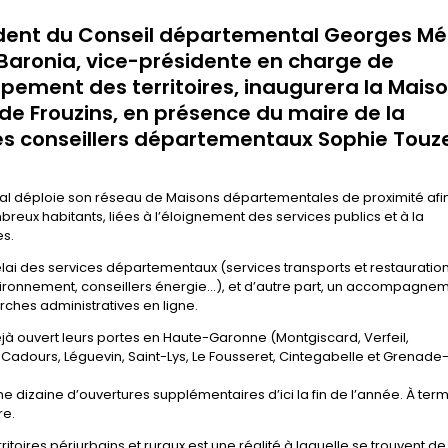
sident du Conseil départemental Georges Mér
Baronia, vice-présidente en charge de
ement des territoires, inaugurera la Mais
e Frouzins, en présence du maire de la
s conseillers départementaux Sophie Touz
l déploie son réseau de Maisons départementales de proximité afi
reux habitants, liées à l’éloignement des services publics et à la
es.
elai des services départementaux (services transports et restauratio
nvironnement, conseillers énergie…), et d’autre part, un accompagne
ches administratives en ligne.
à ouvert leurs portes en Haute-Garonne (Montgiscard, Verfeil,
 Cadours, Léguevin, Saint-Lys, Le Fousseret, Cintegabelle et Grenade
 dizaine d’ouvertures supplémentaires d’ici la fin de l’année. À ter
re.
itoires périurbains et ruraux est une réalité à laquelle se trouvent de