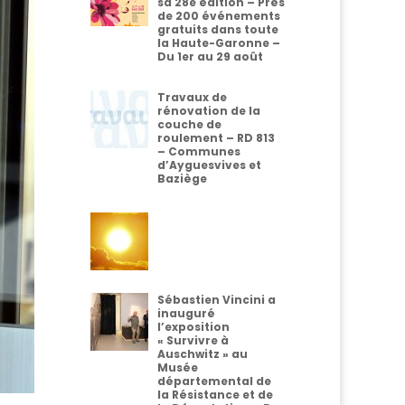
sa 28e édition – Près
de 200 événements
gratuits dans toute
la Haute-Garonne –
Du 1er au 29 août
Travaux de
rénovation de la
couche de
roulement – RD 813
– Communes
d’Ayguesvives et
Baziège
Sébastien Vincini a
inauguré
l’exposition
« Survivre à
Auschwitz » au
Musée
départemental de
la Résistance et de