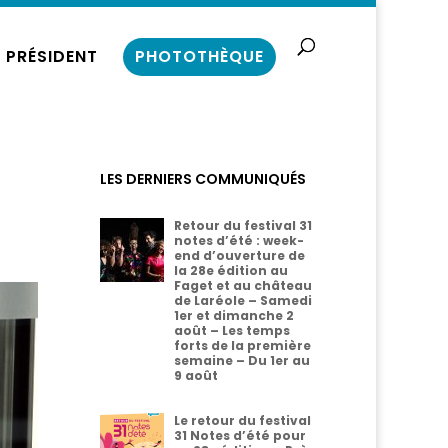
 PRÉSIDENT
PHOTOTHÈQUE
LES DERNIERS COMMUNIQUÉS
Retour du festival 31
notes d’été : week-
end d’ouverture de
la 28e édition au
Faget et au château
de Laréole – Samedi
1er et dimanche 2
août – Les temps
forts de la première
semaine – Du 1er au
9 août
Le retour du festival
31 Notes d’été pour