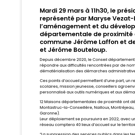
Mardi 29 mars à 11h30, le pré
représenté par Maryse Vezat-
l’aménagement et du développ
départementale de proximité d
commune Jérôme Laffon et de
et Jérôme Bouteloup.
Depuis décembre 2020, le Conseil départementa
répondre aux difficultés rencontrées par de nomb
dématérialisation des démarches administrativ
Ces points d’accueil permettent d’une part, un r
scolaires, mission jeunesse, conseillers agroe
personnalisé aux outils numériques et aux démar
12 Maisons départementales de proximité ont déj
Montastruc-la-Conseillère, Nailloux, Montréjeau,
Garonne).
Leur déploiement se poursuivra en 2022, avec une
réseau comptera 40 lieux d’accueil sur le territoi
“La suppression des services publics dans les terr