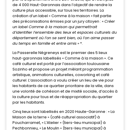
de 4 000 Haut-Garonnais dans l’objectif de rendre la
culture plus accessible, sur tous les territoires. La
création d’un label « Comme à la maison » fait partie
des préconisations émises par un jury citoyen : «
Créer
un label Comme à la maison qui permettrait
d’identifier l’ensemble des lieux et espaces culturels du
département où l’on se sent bien, où l’on aime passer
du temps en famille et entre amis
» *.
La Passerelle Négreneys est le premier des 5 lieux
haut-garonnais labellisés « Comme à la maison ». Ce
café culturel est porté par l’association toulousaine
Sozinho et propose
un projet mêlant programmation
artistique, animations culturelles, coworking et café
culturel. L’association a voulu créer un lieu de vie pour
les habitants de ce quartier prioritaire de la ville, dans
une volonté de cohésion et de mixité sociale, d’accès à
la culture pour tous et de réappropriation du quartier
par les habitants.
Cinq lieux sont labellisés en 2020 Haute-Garonne : « La
Maison de la terre » (café culturel associatif) à
Poucharramet, « L’Atelier » (tiers-lieu municipal) à
Pechbonnieu, « Le Moulin » (tiers-lieu municipal) à