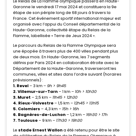
Le Relais de La Flamme olympique passera en Haute-
Garonne le vendredi 17 mai 2024 et constituera la 9e
étape de son périple long de 68 jours à travers la
France. Cet événement sportif international majeur est
organisé avec l’appui du Conseil départemental de la
Haute-Garonne, collectivité étape du Relais de la
Flamme, labellisée « Terre de Jeux 2024 ».
Le parcours du Relais de la Flamme Olympique sera
une épopée à travers plus de 400 villes pendant plus
de deux mois. En Haute-Garonne, les 7 segments
définis par Paris 2024 en collaboration étroite avec le
Département de la Haute-Garonne, traverseront les
communes, villes et sites dans l’ordre suivant (horaires
prévisionnels) :
1. Revel
– 3 km –
9h > 9h45
2. Villemur-sur-Tarn
– 1 km –
10h > 10h30
3. Muret
– 2,5 km –
11h45 > 12h30
4. Rieux-Volvestre
– 1,5 km –
12h45 > 13h15
5. Colomiers
– 4,3 km –
15h > 16h
6. Bagnères-de-Luchon
– 1,2 km –
16h30 > 17h
7. Toulouse
– 9 km –
17h30 > 19h30
Le
stade Ernest Wallon
a été retenu pour être le site
de célébration du Relais de la Flamme Olympique à