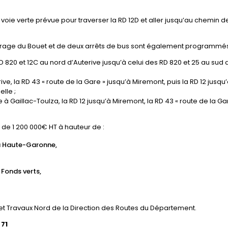
ie verte prévue pour traverser la RD 12D et aller jusqu’au chemin d
urage du Bouet et de deux arrêts de bus sont également programmé
RD 820 et 12C au nord d’Auterive jusqu’à celui des RD 820 et 25 au sud 
ive, la RD 43 « route de la Gare » jusqu’à Miremont, puis la RD 12 jusqu
lle ;
 à Gaillac-Toulza, la RD 12 jusqu’à Miremont, la RD 43 « route de la Ga
de 1 200 000€ HT à hauteur de :
a Haute-Garonne,
 Fonds verts,
s et Travaux Nord de la Direction des Routes du Département.
 71