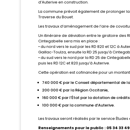
d’Auterive en construction.
La commune prévoit également de prolonger la vo
Traverse du Bouet.
Les travaux d’aménagement de l’aire de covoit
Un itinéraire de déviation entre le giratoire des 
Cintegabelle sera mis en place :
• du nord vers le sud par les RD 820 et 12C à Auter
Gaillac-Toulza, ensuite la RD 25 jusqu’à Cintegabe
• du sud vers le nord par la RD 25 de Cintegabelle
puis les RD 12C et 820 jusqu’à Auterive.
Cette opération est cofinancée pour un montant 
740 000 € par le Conseil départemental de l
200 000 € par la Région Occitanie,
160 000 € par l’État par la dotation de crédits
100 000 € par la commune d’Auterive.
Les travaux seront réalisés par le service Étude
Renseignements pour le public : 05 34 33 49