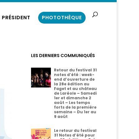
 PRÉSIDENT
PHOTOTHÈQUE
LES DERNIERS COMMUNIQUÉS
Retour du festival 31
notes d’été : week-
end d’ouverture de
la 28e édition au
Faget et au château
de Laréole – Samedi
1er et dimanche 2
août – Les temps
forts de la première
semaine – Du 1er au
9 août
Le retour du festival
31 Notes d’été pour