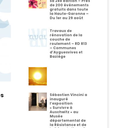
sa 28e édition – Près
de 200 événements
gratuits dans toute
la Haute-Garonne –
Du 1er au 29 août
Travaux de
rénovation de la
couche de
roulement – RD 813
– Communes
d’Ayguesvives et
Baziège
es
Sébastien Vincini a
inauguré
l’exposition
« Survivre à
Auschwitz » au
Musée
départemental de
la Résistance et de