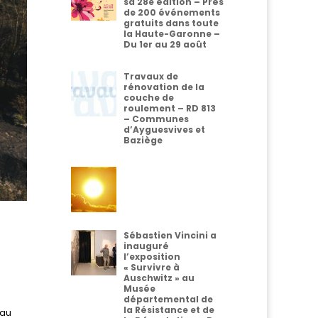
sa 28e édition – Près
de 200 événements
gratuits dans toute
la Haute-Garonne –
Du 1er au 29 août
Travaux de
rénovation de la
couche de
roulement – RD 813
– Communes
d’Ayguesvives et
Baziège
Sébastien Vincini a
inauguré
l’exposition
« Survivre à
Auschwitz » au
Musée
départemental de
la Résistance et de
eau