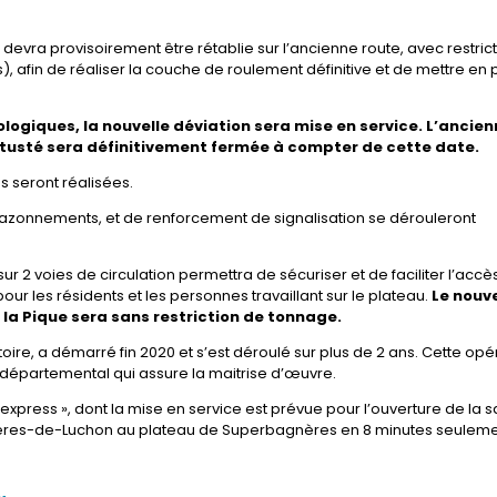
on devra provisoirement être rétablie sur l’ancienne route, avec restric
), afin de réaliser la couche de roulement définitive et de mettre en 
logiques, la nouvelle déviation sera mise en service.
L’ancien
vétusté sera définitivement fermée à compter de cette date.
s seront réalisées.
zonnements, et de renforcement de signalisation se dérouleront
r 2 voies de circulation permettra de sécuriser et de faciliter l’accès
 les résidents et les personnes travaillant sur le plateau.
Le nouv
 la Pique sera sans restriction de tonnage.
toire, a démarré fin 2020 et s’est déroulé sur plus de 2 ans. Cette opé
 départemental qui assure la maitrise d’œuvre.
 express », dont la mise en service est prévue pour l’ouverture de la 
Bagnères-de-Luchon au plateau de Superbagnères en 8 minutes seuleme