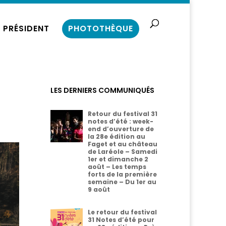
 PRÉSIDENT
PHOTOTHÈQUE
LES DERNIERS COMMUNIQUÉS
Retour du festival 31
notes d’été : week-
end d’ouverture de
la 28e édition au
Faget et au château
de Laréole – Samedi
1er et dimanche 2
août – Les temps
forts de la première
semaine – Du 1er au
9 août
Le retour du festival
31 Notes d’été pour