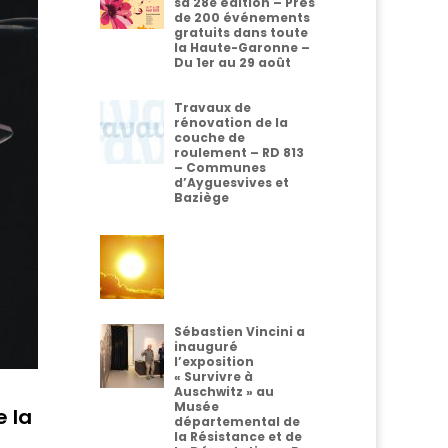
sa 28e édition – Près
de 200 événements
gratuits dans toute
la Haute-Garonne –
Du 1er au 29 août
Travaux de
rénovation de la
couche de
roulement – RD 813
– Communes
d’Ayguesvives et
Baziège
Sébastien Vincini a
inauguré
l’exposition
« Survivre à
Auschwitz » au
Musée
e la
départemental de
la Résistance et de