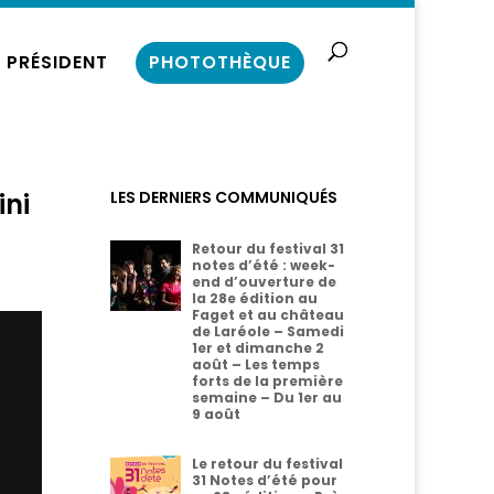
 PRÉSIDENT
PHOTOTHÈQUE
ini
LES DERNIERS COMMUNIQUÉS
Retour du festival 31
notes d’été : week-
end d’ouverture de
la 28e édition au
Faget et au château
de Laréole – Samedi
1er et dimanche 2
août – Les temps
forts de la première
semaine – Du 1er au
9 août
Le retour du festival
31 Notes d’été pour