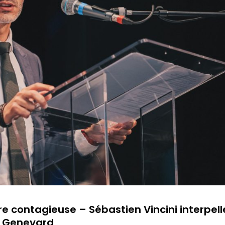
e contagieuse – Sébastien Vincini interpell
ie Genevard