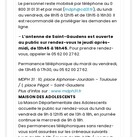
Le personnel reste mobilisé par téléphone au 0
800 31 01 31 et par mail (
mdph@cd31.fr
), du lundi
au vendredi, de 8h15 à 12h15 et de 13h15 à 16h30. Il
est recommandé de privilégier les demandes en
ligne.
–
L’antenne de Saint-Gaudens est ouverte
au public sur rendez-vous le jeudi après-
midi, de 13h45 à 16h45.
Pour prendre rendez-
vous, appeler le 05 62 00 27 62.
Permanence téléphonique du mardi au vendredi,
de 13h45 à 17h30, au 05 62 00 27 62.
MDPH 31 : 10, place Alphonse-Jourdain – Toulouse
/ 1, place Pégot – Saint-Gaudens
Plus d’infos sur :
www.mdph31.fr
MAISON DES ADOLESCENTS
La Maison Départementale des Adolescents
accueille le public sur rendez-vous du lundi au
vendredi de 9h à 12h15 et de 13h à 18h, en journée
continue le mercredi de 9h à 18h.
Des permanences téléphoniques sans rendez-
vous sont assurées sur les créneaux suivants :