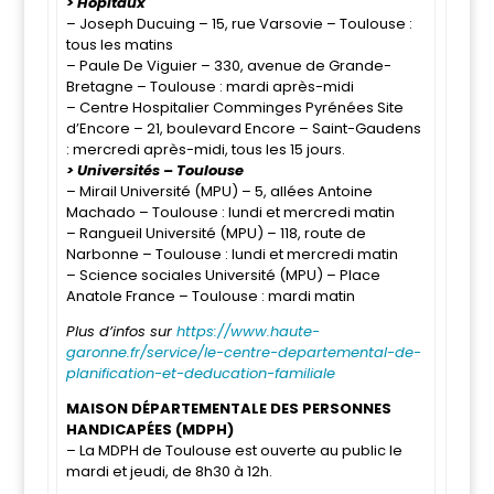
> Hôpitaux
– Joseph Ducuing – 15, rue Varsovie – Toulouse :
tous les matins
– Paule De Viguier – 330, avenue de Grande-
Bretagne – Toulouse : mardi après-midi
– Centre Hospitalier Comminges Pyrénées Site
d’Encore – 21, boulevard Encore – Saint-Gaudens
: mercredi après-midi, tous les 15 jours.
> Universités – Toulouse
– Mirail Université (MPU) – 5, allées Antoine
Machado – Toulouse : lundi et mercredi matin
– Rangueil Université (MPU) – 118, route de
Narbonne – Toulouse : lundi et mercredi matin
– Science sociales Université (MPU) – Place
Anatole France – Toulouse : mardi matin
Plus d’infos sur
https://www.haute-
garonne.fr/service/le-centre-departemental-de-
planification-et-deducation-familiale
MAISON DÉPARTEMENTALE DES PERSONNES
HANDICAPÉES (MDPH)
– La MDPH de Toulouse est ouverte au public le
mardi et jeudi, de 8h30 à 12h.