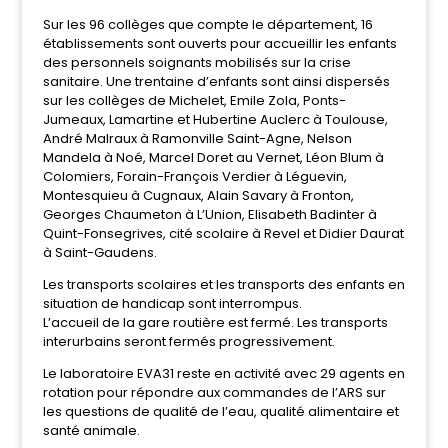
Sur les 96 collèges que compte le département, 16
établissements sont ouverts pour accueillir les enfants
des personnels soignants mobilisés sur la crise
sanitaire. Une trentaine d’enfants sont ainsi dispersés
sur les collèges de Michelet, Emile Zola, Ponts-
Jumeaux, Lamartine et Hubertine Auclerc à Toulouse,
André Malraux à Ramonville Saint-Agne, Nelson
Mandela à Noé, Marcel Doret au Vernet, Léon Blum à
Colomiers, Forain-François Verdier à Léguevin,
Montesquieu à Cugnaux, Alain Savary à Fronton,
Georges Chaumeton à L’Union, Elisabeth Badinter à
Quint-Fonsegrives, cité scolaire à Revel et Didier Daurat
à Saint-Gaudens.
Les transports scolaires et les transports des enfants en
situation de handicap sont interrompus.
L’accueil de la gare routière est fermé. Les transports
interurbains seront fermés progressivement.
Le laboratoire EVA31 reste en activité avec 29 agents en
rotation pour répondre aux commandes de l’ARS sur
les questions de qualité de l’eau, qualité alimentaire et
santé animale.