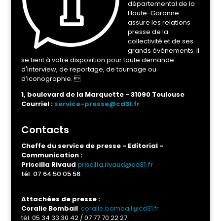
départemental de la
Haute-Garonne
assure les relations
presse de la
collectivité et de ses
grands événements. Il
se tient à votre disposition pour toute demande
d'interview, de reportage, de tournage ou
d’iconographie. 
1, boulevard de la Marquette - 31090 Toulouse
Courriel :
service-presse@cd31.fr
Contacts
Cheffe du service de presse - Editorial -
Communication :
Priscilla Rivaud
priscilla.rivaud@cd31.fr
tél.
07 64 50 05 56
Attachées de presse :
Coralie Bombail
coralie.bombail@cd31.fr
tél. 05 34 33 30 42 / 07 77 70 22 27