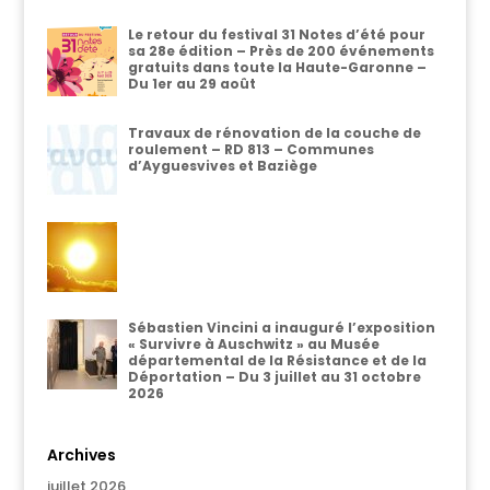
Le retour du festival 31 Notes d’été pour
sa 28e édition – Près de 200 événements
gratuits dans toute la Haute-Garonne –
Du 1er au 29 août
Travaux de rénovation de la couche de
roulement – RD 813 – Communes
d’Ayguesvives et Baziège
Sébastien Vincini a inauguré l’exposition
« Survivre à Auschwitz » au Musée
départemental de la Résistance et de la
Déportation – Du 3 juillet au 31 octobre
2026
Archives
juillet 2026