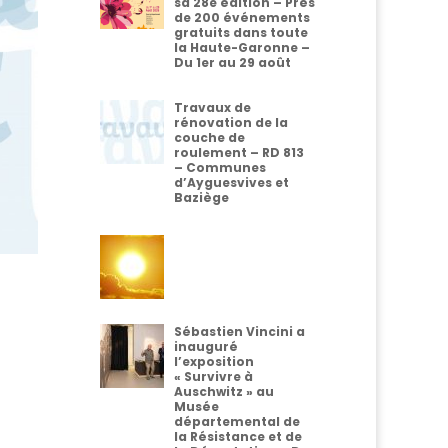
sa 28e édition – Près
de 200 événements
gratuits dans toute
la Haute-Garonne –
Du 1er au 29 août
Travaux de
rénovation de la
couche de
roulement – RD 813
– Communes
d’Ayguesvives et
Baziège
Sébastien Vincini a
inauguré
l’exposition
« Survivre à
Auschwitz » au
Musée
départemental de
la Résistance et de