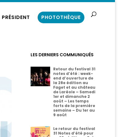
 PRÉSIDENT
PHOTOTHÈQUE
LES DERNIERS COMMUNIQUÉS
Retour du festival 31
notes d’été : week-
end d’ouverture de
la 28e édition au
Faget et au château
de Laréole – Samedi
1er et dimanche 2
août – Les temps
forts de la première
semaine – Du 1er au
9 août
Le retour du festival
31 Notes d’été pour