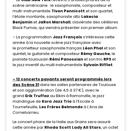
scène américaine : le saxophoniste, compositeur et
multi-instrumentiste
Tivon Pennicott
et son quartet,
l’étoile montante, saxophoniste alto
Lakecia
Benjamin
et
JaRon Marshall
, claviériste des célèbres
Black Pumas, qui viendra présenter son premier album.
– La programmation
Jazz Français
s’intéresse cette
année à la nouvelle scène jazz française avec
le prometteur saxophoniste français
Léon Phal
et son
quintet, le guitariste et compositeur
Rémy Gauche
, le
pianiste toulousain
Rémi Panossian
et son trio
RP3
et
le jazz inventif du multi instrumentiste
Sylvain Rifflet
.
– 12 concerts payants seront programmés lors
des Scène 31
dans les salles partenaires de Toulouse
et son agglomération (de 4,5 à 37 €), avec le
grand
Erik Truffaz
au Bikini à Ramonville, le jazz
mandingue de
Kora Jazz Trio
à l’Escale à
Tournefeuille,
Les Frères Belmondo
à L’Aria de
Cornebarrieu.
Le concert phare de la Halle aux Grains sera assuré
cette année par
Rhoda Scott Lady All Stars
, un octet