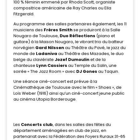
100 % féminin emmené par Rhoda Scott, organiste
compositrice américaine de Ray Charles ou Ella
Fitzgerald.
Au programme des salles partenaires également, les 11
musiciens des
Frères Smith
se produiront à la Salle
Nougaro de Toulouse,
Duo Réflections
(piano et
guitare) à la Maison Nougaro, le vibrant trio du batteur
norvégien
Gard Nilssen
au Théâtre du Pavé, le jazz du
monde de
Ladaniva
au Théâtre des Mazades, le duo
belge du claviériste
Jozef Dumoulin
et de la
chanteuse
Lynn Cassiers
au Temple du Salin, une
soirée « The Jazz Room » avec
DJ Gones
au Taquin.
Une séance ciné-concert est prévue à la
Cinémathèque de Toulouse avec le film « Shoes », de
Loïs Weber (1916) ainsi qu’un ciné-concert jeune public
au cinéma Utopia Borderouge.
Les
Concerts club
, dans les salles des fêtes du
département aménagées en club de jazz, en
partenariat avec la Fédération des Foyers Ruraux 31-65