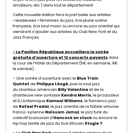
amateurs, etc.) dans tout le département.
Cette nouvelle édition fera la part belle aux artistes
« leadeuses » féminines du jazz, à la jeune scène
française, à la soul music ou encore au jazz oriental qui
viendront s’ajouter aux artistes du Club New York et du
Jazz Français.
>
Le Pavillon République accueillera la soirée
gratuite d’ouverture et 12 concerts payants
dans
la cour de l’Hôtel du Département (5€ en semaine, 8€
le samedi) :
– Une soirée d’ouverture avec le
Blue Train
Quintet
de
Philippe Léogé
, puis la soul jazz
du chanteur américain
Billy Valentine
et de la
chanteuse new yorkaise
Kendra Morris
, le producteur
et DJ britannique
Kamaal Williams
, le flamenco jazz
de
Rafael Pradal
, le jazz oriental de la flûtiste virtuose
franco-syrienne
Naïssam Jamal
, le jazz funk du
collectif toulousain d’
Hancock en stock
ou encore le
hip hop teinté de jazz du Sud Africain
Stogie T
.
– Le
Club New York
recevra 3 artistes phares de la