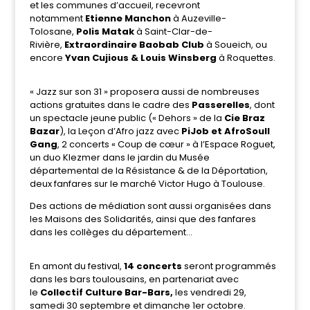
et les communes d’accueil, recevront
notamment
Etienne Manchon
à Auzeville-
Tolosane,
Polis Matak
à Saint-Clar-de-
Rivière,
Extraordinaire Baobab Club
à Soueich, ou
encore
Yvan Cujious & Louis Winsberg
à Roquettes.
« Jazz sur son 31 » proposera aussi de nombreuses
actions gratuites dans le cadre des
Passerelles
, dont
un spectacle jeune public (« Dehors » de la
Cie Braz
Bazar
), la Leçon d’Afro jazz avec
PiJob et AfroSoull
Gang
, 2 concerts « Coup de cœur » à l’Espace Roguet,
un duo Klezmer dans le jardin du Musée
départemental de la Résistance & de la Déportation,
deux fanfares sur le marché Victor Hugo à Toulouse.
Des actions de médiation sont aussi organisées dans
les Maisons des Solidarités, ainsi que des fanfares
dans les collèges du département…
En amont du festival,
14 concerts
seront programmés
dans les bars toulousains, en partenariat avec
le
Collectif Culture Bar-Bars,
les vendredi 29,
samedi 30 septembre et dimanche 1er octobre.