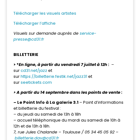
Télécharger les visuels artistes
Télécharger l’affiche
Visuels sur demande auprès de
service-
presse@cd31.fr
BILLETTERIE
> *
En ligne, à partir du vendredi 7 juillet à 12h :
–
sur
cd31.net/jazz
et
sur
https://billetterie.festik.net/jazz31
et
sur
seetickets.com
> A partir du 14 septembre dans les points de vente :
– Le Point Info à La galerie 3.1
– Point d’informations
et billetterie du festival :
– du jeudi au samedi de 13h à 18h
– accueil téléphonique du mardi au samedi de 10h à
12h et de 13h à 18h.
7, rue Jules Chalande – Toulouse / 05 34 45 05 92 –
billetterie.dav@cd31.fr