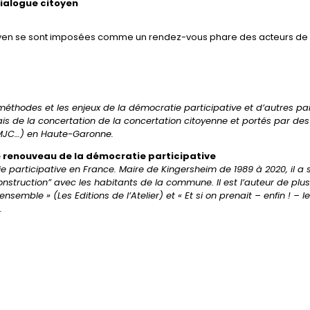
alogue citoyen
oyen se sont imposées comme un rendez-vous phare des acteurs de 
méthodes et les enjeux de la démocratie participative et d’autres par
is de la concertation de la concertation citoyenne et portés par des
 MJC…) en Haute-Garonne.
 le renouveau de la démocratie participative
ie participative en France. Maire de Kingersheim de 1989 à 2020, il a 
struction” avec les habitants de la commune. Il est l’auteur de plus
mble » (Les Editions de l’Atelier) et « Et si on prenait – enfin ! – l
.