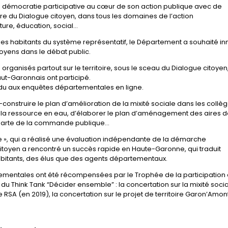
 la démocratie participative au cœur de son action publique avec de
 du Dialogue citoyen, dans tous les domaines de l’action
ture, éducation, social…
les habitants du système représentatif, le Département a souhaité in
toyens dans le débat public.
 organisés partout sur le territoire, sous le sceau du Dialogue citoyen
ut-Garonnais ont participé.
ndu aux enquêtes départementales en ligne.
nstruire le plan d’amélioration de la mixité sociale dans les collèg
e la ressource en eau, d’élaborer le plan d’aménagement des aires 
charte de la commande publique…
ue », qui a réalisé une évaluation indépendante de la démarche
citoyen a rencontré un succès rapide en Haute-Garonne, qui traduit
habitants, des élus que des agents départementaux.
ementales ont été récompensées par le Trophée de la participation 
u Think Tank “Décider ensemble” : la concertation sur la mixité soci
e RSA (en 2019), la concertation sur le projet de territoire Garon’Amon