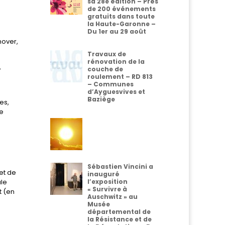
sa 28e édition – Près
de 200 événements
gratuits dans toute
la Haute-Garonne –
Du 1er au 29 août
nover,
Travaux de
rénovation de la
,
couche de
roulement – RD 813
– Communes
d’Ayguesvives et
Baziège
es,
de
Sébastien Vincini a
et de
inauguré
ale
l’exposition
« Survivre à
t (en
Auschwitz » au
Musée
départemental de
la Résistance et de