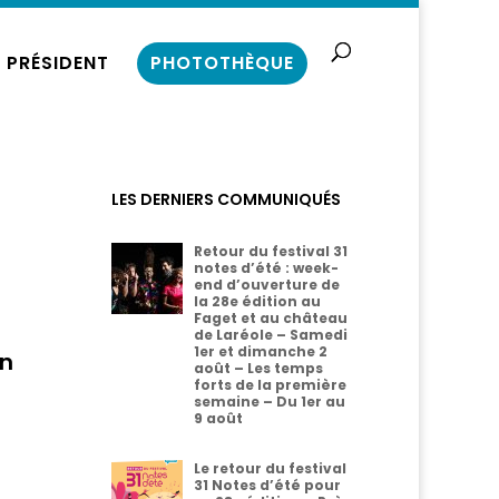
 PRÉSIDENT
PHOTOTHÈQUE
LES DERNIERS COMMUNIQUÉS
Retour du festival 31
notes d’été : week-
end d’ouverture de
la 28e édition au
Faget et au château
de Laréole – Samedi
1er et dimanche 2
en
août – Les temps
forts de la première
semaine – Du 1er au
9 août
Le retour du festival
31 Notes d’été pour