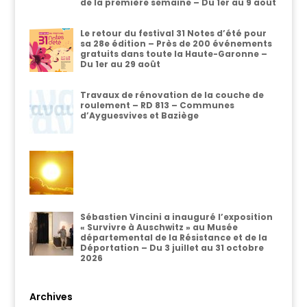
de la première semaine – Du 1er au 9 août
Le retour du festival 31 Notes d’été pour
sa 28e édition – Près de 200 événements
gratuits dans toute la Haute-Garonne –
Du 1er au 29 août
Travaux de rénovation de la couche de
roulement – RD 813 – Communes
d’Ayguesvives et Baziège
Sébastien Vincini a inauguré l’exposition
« Survivre à Auschwitz » au Musée
départemental de la Résistance et de la
Déportation – Du 3 juillet au 31 octobre
2026
Archives