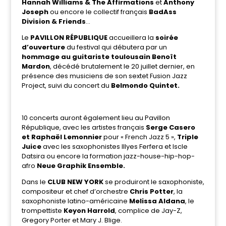
Hannah Williams & The Affirmations
et
Anthony
Joseph
ou encore le collectif français
BadAss
Division & Friends
…
Le
PAVILLON RÉPUBLIQUE
accueillera la
soirée
d’ouverture
du festival qui débutera par un
hommage au guitariste toulousain Benoît
Mardon
, décédé brutalement le 20 juillet dernier, en
présence des musiciens de son sextet Fusion Jazz
Project, suivi du concert du
Belmondo Quintet.
10 concerts auront également lieu au Pavillon
République, avec les artistes français
Serge Casero
et Raphaël Lemonnier
pour « French Jazz 5 »,
Triple
Juice
avec les saxophonistes Illyes Ferfera et Iscle
Datsira ou encore la formation jazz-house-hip-hop-
afro
Neue Graphik Ensemble.
Dans le
CLUB NEW YORK
se produiront le saxophoniste,
compositeur et chef d’orchestre
Chris Potter
, la
saxophoniste latino-américaine
Melissa Aldana
, le
trompettiste
Keyon Harrold
, complice de Jay-Z,
Gregory Porter et Mary J. Blige.