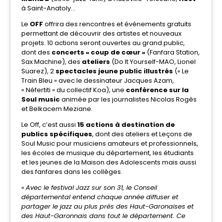
à Saint-Anatoly…
Le
OFF
offrira des rencontres et événements gratuits
permettant de découvrir des artistes et nouveaux
projets. 10 actions seront ouvertes au grand public,
dont des
concerts « coup de cœur »
(Fanfara Station,
Sax Machine), des
ateliers
(Do It Yourself-MAO, Lionel
Suarez), 2
spectacles jeune public illustrés
(« Le
Train Bleu » avec le dessinateur Jacques Azam,
« Néfertiti » du collectif Koa), une
conférence sur la
Soul music
animée par les journalistes Nicolas Rogès
et Belkacem Meziane.
Le Off, c’est aussi
15 actions à destination de
publics spécifiques
, dont des ateliers et Leçons de
Soul Music pour musiciens amateurs et professionnels,
les écoles de musique du département, les étudiants
et les jeunes de la Maison des Adolescents mais aussi
des fanfares dans les collèges.
«
Avec le festival Jazz sur son 31, le Conseil
départemental entend chaque année diffuser et
partager le jazz au plus près des Haut-Garonaises et
des Haut-Garonnais dans tout le département. Ce