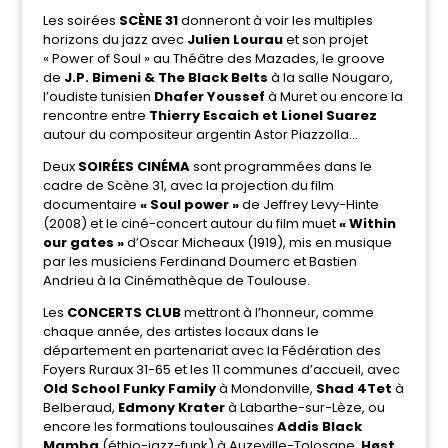
Les soirées
SCÈNE 31
donneront à voir les multiples
horizons du jazz avec
Julien Lourau
et son projet
« Power of Soul » au Théâtre des Mazades, le groove
de
J.P. Bimeni & The Black Belts
à la salle Nougaro,
l’oudiste tunisien
Dhafer Youssef
à Muret ou encore la
rencontre entre
Thierry Escaich et Lionel Suarez
autour du compositeur argentin Astor Piazzolla…
Deux
SOIRÉES CINÉMA
sont programmées dans le
cadre de Scène 31, avec la projection du film
documentaire
« Soul power »
de Jeffrey Levy-Hinte
(2008) et le ciné-concert autour du film muet
« Within
our gates »
d’Oscar Micheaux (1919), mis en musique
par les musiciens Ferdinand Doumerc et Bastien
Andrieu à la Cinémathèque de Toulouse.
Les
CONCERTS CLUB
mettront à l’honneur, comme
chaque année, des artistes locaux dans le
département en partenariat avec la Fédération des
Foyers Ruraux 31-65 et les 11 communes d’accueil, avec
Old School Funky Family
à Mondonville,
Shad 4Tet
à
Belberaud,
Edmony Krater
à Labarthe-sur-Lèze, ou
encore les formations toulousaines
Addis Black
Mamba
(éthio-jazz-funk) à Auzeville-Tolosane,
Høst