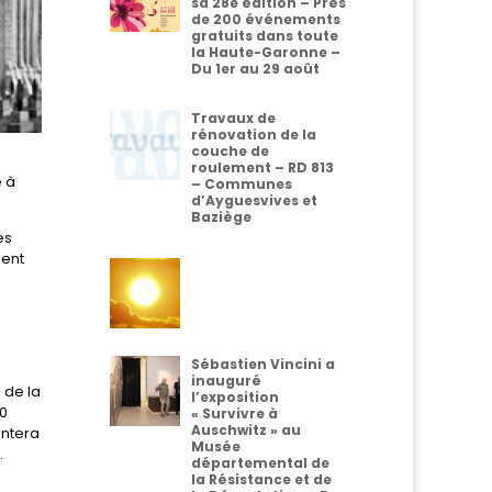
sa 28e édition – Près
de 200 événements
gratuits dans toute
la Haute-Garonne –
Du 1er au 29 août
Travaux de
rénovation de la
couche de
roulement – RD 813
é à
– Communes
d’Ayguesvives et
Baziège
es
dent
Sébastien Vincini a
inauguré
 de la
l’exposition
50
« Survivre à
Auschwitz » au
entera
Musée
.
départemental de
la Résistance et de