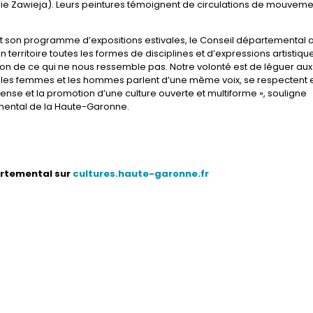
arie Zawieja). Leurs peintures témoignent de circulations de mouveme
s et son programme d’expositions estivales, le Conseil départemental 
territoire toutes les formes de disciplines et d’expressions artistiqu
on de ce qui ne nous ressemble pas. Notre volonté est de léguer aux
 les femmes et les hommes parlent d’une même voix, se respectent 
éfense et la promotion d’une culture ouverte et multiforme », souligne
emental de la Haute-Garonne.
partemental sur
cultures.haute-garonne.fr