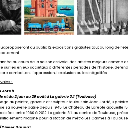
taux proposeront au public 12 expositions gratuites tout au long de l’ét
épartement.
année au cours de la saison estivale, des artistes majeurs comme d
e sur les enjeux sociétaux à différentes périodes de l’histoire, défen
core combattent l’oppression, l’exclusion ou les inégalités.
vales :
n Jordà
 et du 2 juin au 26 août à La galerie 3.1 (Toulouse)
 au peintre, graveur et sculpteur toulousain Joan Jordà, « peintre
ouse sa nouvelle patrie depuis 1945. Le Château de Laréole accueille 1
éalisées entre 1960 à 2012. La galerie 3.1, au centre de Toulouse, prés
et initialement imaginé pour la station de métro Les Carmes à Toulouse
d/Olivier Daunat