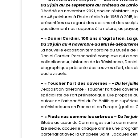
Du 2 juin au 24 septembre au château de Laréo
Décédé en novembre 2021, ancien résistant, le p
de 46 peintures à l’huile réalisé de 1968 à 2015,
présentées au regard des dessins et des sculptu
questionnent nos rapports à la nature, au paysage
– « Daniel Cordier, 100 ans d’agitation. La guer
Du 30 juin au 4 novembre au Musée département
La nouvelle exposition temporaire du Musée de 
Daniel Cordier. Personnalité complexe qui a occu
collectionneur, historien de la Résistance, Dani
biographique présente des œuvres d’art, des obj
audiovisuels.
– « Toucher l’art des cavernes » –
Du 1er jui
L’exposition itinérante « Toucher l’art des caver
spécialiste de l’art préhistorique. Elle propose
autour de l’art pariétal du Paléolithique supérie
préhistoriques en France et en Europe (grottes 
– « Pieds nus comme les arbres »
–
Du 1er ju
Située au cœur du Comminges sur la commune de
12e siècle, accueille chaque année une programma
partenariat avec la Chapelle Saint-Jacques cen