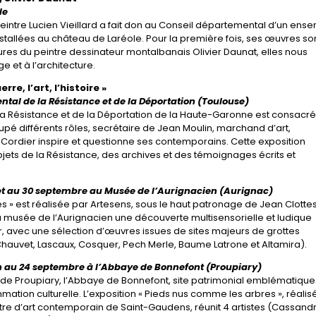
le
eintre Lucien Vieillard a fait don au Conseil départemental d’un ens
 installées au château de Laréole. Pour la première fois, ses œuvres so
res du peintre dessinateur montalbanais Olivier Daunat, elles nous
 et à l’architecture.
re, l’art, l’histoire »
al de la Résistance et de la Déportation (Toulouse)
la Résistance et de la Déportation de la Haute-Garonne est consacr
pé différents rôles, secrétaire de Jean Moulin, marchand d’art,
el Cordier inspire et questionne ses contemporains. Cette exposition
ets de la Résistance, des archives et des témoignages écrits et
llet au 30 septembre au Musée de l’Aurignacien (Aurignac)
nes » est réalisée par Artesens, sous le haut patronage de Jean Clottes
 au musée de l’Aurignacien une découverte multisensorielle et ludique
ur, avec une sélection d’œuvres issues de sites majeurs de grottes
Chauvet, Lascaux, Cosquer, Pech Merle, Baume Latrone et Altamira).
in au 24 septembre à l’Abbaye de Bonnefont (Proupiary)
 Proupiary, l’Abbaye de Bonnefont, site patrimonial emblématique
tion culturelle. L’exposition « Pieds nus comme les arbres », réalis
tre d’art contemporain de Saint-Gaudens, réunit 4 artistes (Cassand