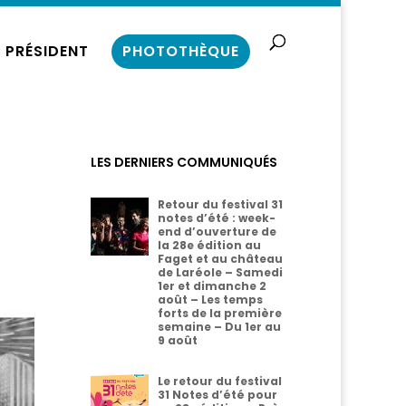
 PRÉSIDENT
PHOTOTHÈQUE
LES DERNIERS COMMUNIQUÉS
Retour du festival 31
notes d’été : week-
end d’ouverture de
la 28e édition au
Faget et au château
de Laréole – Samedi
1er et dimanche 2
août – Les temps
forts de la première
semaine – Du 1er au
9 août
Le retour du festival
31 Notes d’été pour