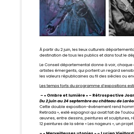
À partir du 2 juin, les lieux culturels départemen
destination de tous les publics et dans tout le d
Le Conseil départemental donne à voir, chaque 
artistes émergents, qui portent un regard sensibl
les valeurs républicaines au fil des siècles ou en
Les temps forts du programme d’expositions esti
– « Ombre et lumière » – Rétrospective Joa
Du 2 juin au 24 septembre au château de Laréole
Cette double exposition-événement rend hommage
Retirada », exilé espagnol qui avait fait de Toul
œuvres, entre dessins, peintures et sculptures, r
12 peintures de la série « Les nageurs », un proj
– « Merveilleuses utopies » – Lucien Vieillar