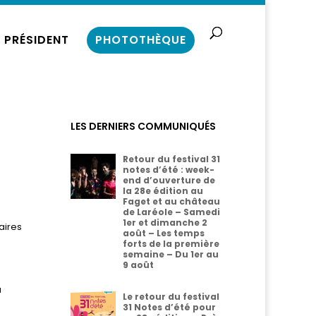
 PRÉSIDENT
PHOTOTHÈQUE
LES DERNIERS COMMUNIQUÉS
Retour du festival 31
notes d’été : week-
end d’ouverture de
la 28e édition au
Faget et au château
de Laréole – Samedi
1er et dimanche 2
aires
août – Les temps
forts de la première
semaine – Du 1er au
9 août
a
Le retour du festival
31 Notes d’été pour