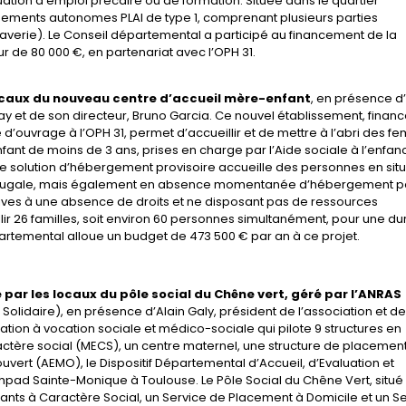
tuation d’emploi précaire ou de formation. Située dans le quartier
ogements autonomes PLAI de type 1, comprenant plusieurs parties
laverie). Le Conseil départemental a participé au financement de la
r de 80 000 €, en partenariat avec l’OPH 31.
 locaux du nouveau centre d’accueil mère-enfant
, en présence d’
May et de son directeur, Bruno Garcia. Ce nouvel établissement, finan
 d’ouvrage à l’OPH 31, permet d’accueillir et de mettre à l’abri des 
ant de moins de 3 ans, prises en charge par l’Aide sociale à l’enfan
tte solution d’hébergement provisoire accueille des personnes en sit
 conjugale, mais également en absence momentanée d’hébergement p
atives à une absence de droits et ne disposant pas de ressources
llir 26 familles, soit environ 60 personnes simultanément, pour une d
partemental alloue un budget de 473 500 € par an à ce projet.
 par les locaux du pôle social du Chêne vert, géré par l’ANRAS
Solidaire), en présence d’Alain Galy, président de l’association et d
ation à vocation sociale et médico-sociale qui pilote 9 structures en
ctère social (MECS), un centre maternel, une structure de placemen
ouvert (AEMO), le Dispositif Départemental d’Accueil, d’Evaluation et
Ehpad Sainte-Monique à Toulouse. Le Pôle Social du Chêne Vert, situé
nts à Caractère Social, un Service de Placement à Domicile et un S