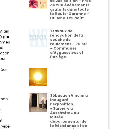
sa 28e édition – Près
de 200 événements
gratuits dans toute
la Haute-Garonne –
Du 1er au 29 août
Alain
Travaux de
rénovation de la
cé par
couche de
femmes
roulement – RD 813
ce.
– Communes
d’Ayguesvives et
uation
Baziège
our
urée
Sébastien Vincini a
e son
inauguré
l’exposition
« Survivre à
t
Auschwitz » au
Musée
 à
départemental de
la Résistance et de
ervice