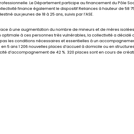
Professionnelle. Le Département participe au financement du Pôle Soc
lectivité finance également le dispositif Reliances à hauteur de 58 7
tiné aux jeunes de 18 à 25 ans, suivis par l’ASE.
re face à une augmentation du nombre de mineurs et de mères isolées
 optimale à ces personnes très vulnérables, la collectivité a décidé 
nt pas les conditions nécessaires et essentielles à un accompagneme
 en 5 ans 1 206 nouvelles places d’accueil à domicile ou en structure
cité d’accompagnement de 42 %. 320 places sont en cours de créat