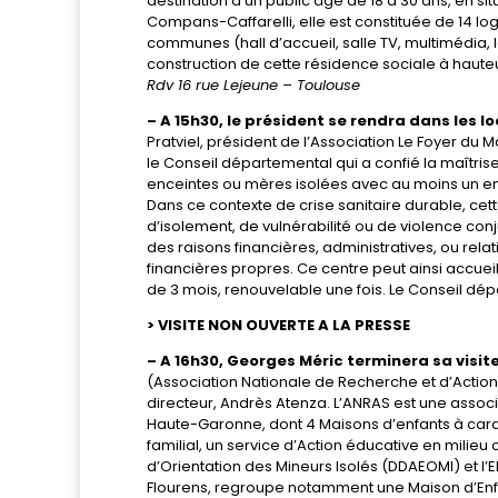
destination d’un public âgé de 18 à 30 ans, en si
Compans-Caffarelli, elle est constituée de 14 l
communes (hall d’accueil, salle TV, multimédia, 
construction de cette résidence sociale à hauteu
Rdv 16 rue Lejeune – Toulouse
– A 15h30, le président se rendra dans les
Pratviel, président de l’Association Le Foyer du 
le Conseil départemental qui a confié la maîtrise
enceintes ou mères isolées avec au moins un enf
Dans ce contexte de crise sanitaire durable, ce
d’isolement, de vulnérabilité ou de violence
des raisons financières, administratives, ou rel
financières propres. Ce centre peut ainsi accuei
de 3 mois, renouvelable une fois. Le Conseil dé
> VISITE NON OUVERTE A LA PRESSE
– A 16h30, Georges Méric terminera sa visite
(Association Nationale de Recherche et d’Action 
directeur, Andrès Atenza. L’ANRAS est une associ
Haute-Garonne, dont 4 Maisons d’enfants à cara
familial, un service d’Action éducative en milieu 
d’Orientation des Mineurs Isolés (DDAEOMI) et l’
Flourens, regroupe notamment une Maison d’Enfa